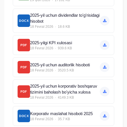
29 Iyun 2026 · 17102 KB
2025-yil uchun dividendlar to'g'risidagi
hisobot
DOCX
18 Fevral 2026 · 18.6 KB
2025-yilgi KPI xulosasi
PDF
18 Fevral 2026 · 939.6 KB
2025-yil uchun auditorlik hisoboti
PDF
18 Fevral 2026 · 3520.5 KB
2025-yil uchun korporativ boshqaruv
tizimini baholash bo'yicha xulosa
PDF
18 Fevral 2026 · 4149.3 KB
Korporativ maslahat hisoboti 2025
DOCX
18 Fevral 2026 · 35.7 KB