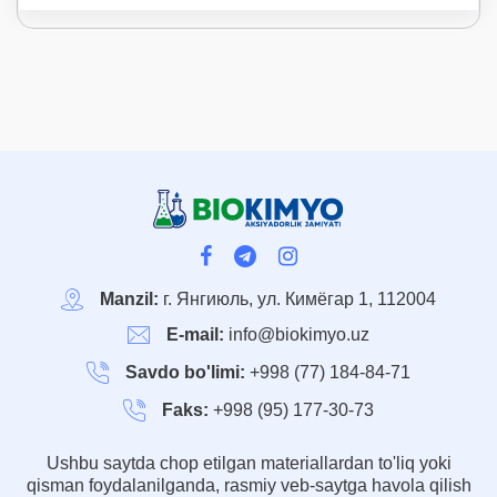
Manzil:
г. Янгиюль, ул. Кимёгар 1, 112004
E-mail:
info@biokimyo.uz
Savdo bo'limi:
+998 (77) 184-84-71
Faks:
+998 (95) 177-30-73
Ushbu saytda chop etilgan materiallardan to'liq yoki
qisman foydalanilganda, rasmiy veb-saytga havola qilish