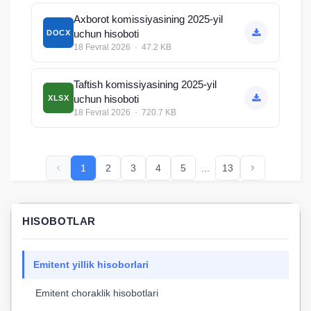
Axborot komissiyasining 2025-yil
uchun hisoboti
DOCX
18 Fevral 2026 · 47.2 KB
Taftish komissiyasining 2025-yil
uchun hisoboti
XLSX
18 Fevral 2026 · 720.7 KB
1
2
3
4
5
...
13
HISOBOTLAR
Emitent yillik hisoborlari
Emitent choraklik hisobotlari