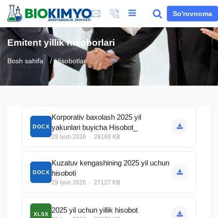
So'rovnoma
Emitent yillik hisoborlari
Bosh sahifa
Hisobotlar
Korporativ baxolash 2025 yil
yakunlari buyicha Hisobot_
DOCX
29 Iyun 2026 · 28188 KB
Kuzatuv kengashining 2025 yil uchun
hisoboti
DOCX
29 Iyun 2026 · 27127 KB
2025 yil uchun yillik hisobot
XLSX