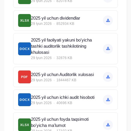
29 Iyun 2026 · 82078 KB
2025 yil uchun dividendlar
XLSX
29 Iyun 2026 · 852934 KB
2025 yil faoliyati yakuni bo'yicha
tashki auditorlik tashkilotining
DOCX
khulosasi
29 Iyun 2026 · 32876 KB
2025 yil uchun Auditorlik xulosasi
PDF
29 Iyun 2026 · 1844467 KB
2025 yil uchun ichki audit hisoboti
DOCX
29 Iyun 2026 · 40696 KB
2025 yil uchun foyda taqsimoti
bo'yicha ma'lumot
XLSX