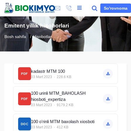
So'rovnoma
Emitent yillik hisoborlari
Bosh sahifa
Hisobotlar
kadastr MTM 100
PDF
03 Mart 2023 · 228.6 KB
100 urinli MTM_BAHOLASH
hiosboti_expertiza
PDF
03 Mart 2023 · 9179.2 KB
100 o'rinli MTM baxolash xiosboti
DOC
03 Mart 2023 · 412 KB