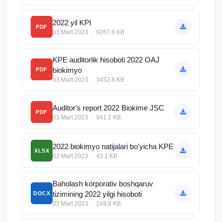
2022 yil KPI
PDF
03 Mart 2023 · 9267.8 KB
KPE auditorlik hisoboti 2022 OAJ
biokimyo
PDF
03 Mart 2023 · 3452.6 KB
Auditor's report 2022 Biokime JSC
PDF
03 Mart 2023 · 941.1 KB
2022 biokimyo natijalari bo'yicha KPE
XLSX
03 Mart 2023 · 43.1 KB
Baholash korporativ boshqaruv
tizimining 2022 yilgi hisoboti
DOCX
03 Mart 2023 · 249.8 KB