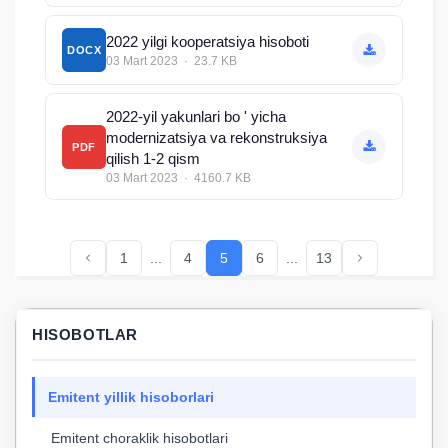
2022 yilgi kooperatsiya hisoboti
DOCX
03 Mart 2023 · 23.7 KB
2022-yil yakunlari bo ' yicha
modernizatsiya va rekonstruksiya
PDF
qilish 1-2 qism
03 Mart 2023 · 4160.7 KB
1
...
4
5
6
...
13
HISOBOTLAR
Emitent yillik hisoborlari
Emitent choraklik hisobotlari