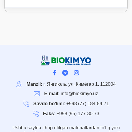
Manzil:
г. Янгиюль, ул. Кимёгар 1, 112004
E-mail:
info@biokimyo.uz
Savdo bo'limi:
+998 (77) 184-84-71
Faks:
+998 (95) 177-30-73
Ushbu saytda chop etilgan materiallardan to'liq yoki