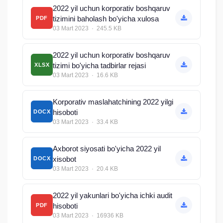
2022 yil uchun korporativ boshqaruv
tizimini baholash bo'yicha xulosa
PDF
03 Mart 2023 · 245.5 KB
2022 yil uchun korporativ boshqaruv
tizimi bo'yicha tadbirlar rejasi
XLSX
03 Mart 2023 · 16.6 KB
Korporativ maslahatchining 2022 yilgi
hisoboti
DOCX
03 Mart 2023 · 33.4 KB
Axborot siyosati bo'yicha 2022 yil
xisobot
DOCX
03 Mart 2023 · 20.4 KB
2022 yil yakunlari bo'yicha ichki audit
hisoboti
PDF
03 Mart 2023 · 16936 KB