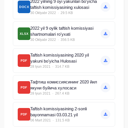
2022 yilning 9 oyi yakunlari bo'yicha
taftish komissiyasining xulosasi
DOCX
30 Oktyabr 2022 · 29.5 KB
2022 yil 9 oylik taftish komissiyasi
shartnomalari ro'yxati
XLSX
30 Oktyabr 2022 · 356.5 KB
Taftish komissiyasining 2020 yil
yakuni bo'yicha Hulosasi
PDF
28 Iyun 2021 · 314.7 KB
Тафтиш комиссиясининг 2020 йил
якуни буйича хулосаси
PDF
28 Iyun 2021 · 267.4 KB
Taftish komissiyasining 2-sonli
bayonnamasi 03.03.21 yil
PDF
06 Mart 2021 · 131.5 KB