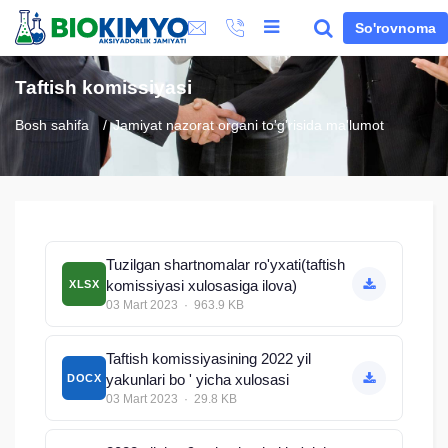
So'rovnoma
Taftish komissiyasi
Bosh sahifa
Jamiyat nazorat organi to'g'risida ma'lumot
Tuzilgan shartnomalar ro'yxati(taftish
komissiyasi xulosasiga ilova)
XLSX
03 Mart 2023 · 963.9 KB
Taftish komissiyasining 2022 yil
yakunlari bo ' yicha xulosasi
DOCX
03 Mart 2023 · 29.8 KB