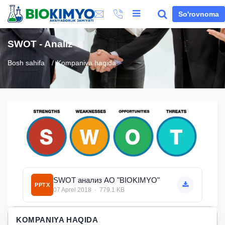
So'rovnoma
SWOT - Analiz
Bosh sahifa
Kompaniya haqida
SWOT анализ АО "BIOKIMYO"
PPTX
07 Aprel 2018 · 779.1 KB
KOMPANIYA HAQIDA