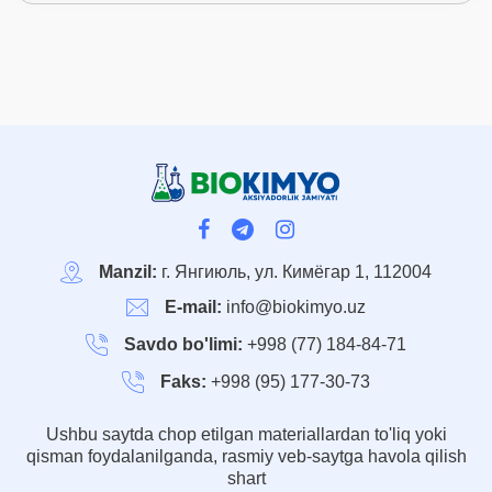
Manzil:
г. Янгиюль, ул. Кимёгар 1, 112004
E-mail:
info@biokimyo.uz
Savdo bo'limi:
+998 (77) 184-84-71
Faks:
+998 (95) 177-30-73
Ushbu saytda chop etilgan materiallardan to'liq yoki
qisman foydalanilganda, rasmiy veb-saytga havola qilish
shart