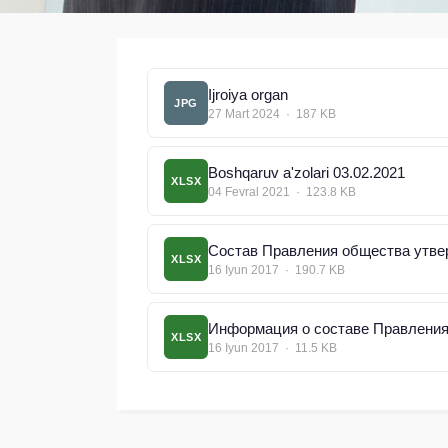
Ijroiya organ
JPG
27 Mart 2024 · 187 KB
Boshqaruv a'zolari 03.02.2021
XLSX
04 Fevral 2021 · 123.8 KB
Состав Правления общества утве
XLSX
16 Iyun 2017 · 190.7 KB
Информация о составе Правления 
XLSX
16 Iyun 2017 · 11.5 KB