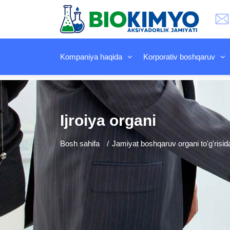
Kompaniya haqida
Korporativ boshqaruv
Ijroiya organi
Bosh sahifa
Jamiyat boshqaruv organi to'g'risi