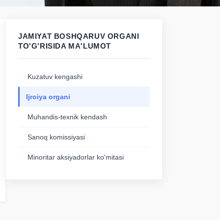
JAMIYAT BOSHQARUV ORGANI
TO'G'RISIDA MA'LUMOT
Kuzatuv kengashi
Ijroiya organi
Muhandis-texnik kendash
Sanoq komissiyasi
Minoritar aksiyadorlar ko'mitasi