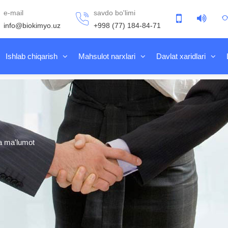
e-mail
savdo bo'limi
info@biokimyo.uz
+998 (77) 184-84-71
Ishlab chiqarish
Mahsulot narxlari
Davlat xaridlari
da ma'lumot