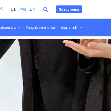
Uz
Рус
En
So'rovnoma
Litsensiya
Yangilik va e'lonlar
Bog'lanish