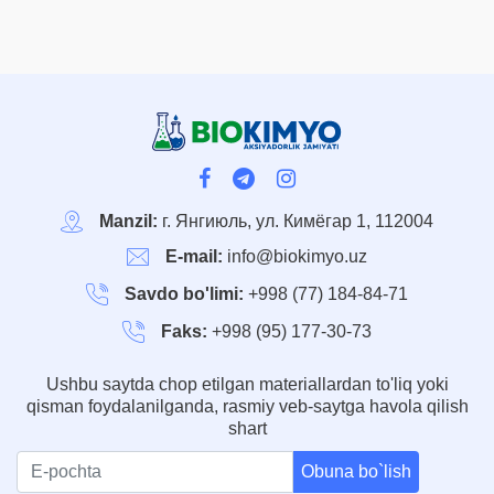
Manzil:
г. Янгиюль, ул. Кимёгар 1, 112004
E-mail:
info@biokimyo.uz
Savdo bo'limi:
+998 (77) 184-84-71
Faks:
+998 (95) 177-30-73
Ushbu saytda chop etilgan materiallardan to'liq yoki
qisman foydalanilganda, rasmiy veb-saytga havola qilish
shart
Obuna bo`lish