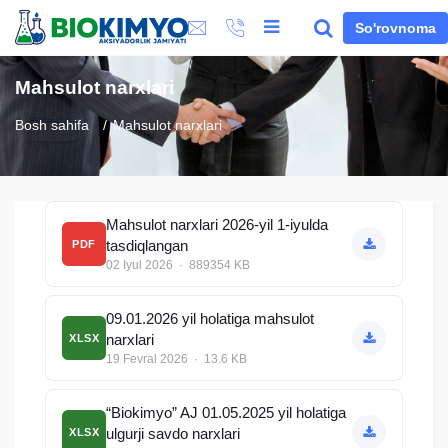
So'rovnoma
Mahsulot narxlari
Bosh sahifa
Mahsulot narxlari
Mahsulot narxlari 2026-yil 1-iyulda
tasdiqlangan
PDF
02 Iyul 2026 · 889354 KB
09.01.2026 yil holatiga mahsulot
narxlari
XLSX
19 Fevral 2026 · 13.6 KB
“Biokimyo” AJ 01.05.2025 yil holatiga
ulgurji savdo narxlari
XLSX