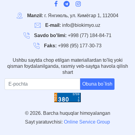
Manzil:
г. Янгиюль, ул. Кимёгар 1, 112004
E-mail:
info@biokimyo.uz
Savdo bo'limi:
+998 (77) 184-84-71
Faks:
+998 (95) 177-30-73
Ushbu saytda chop etilgan materiallardan to'liq yoki
qisman foydalanilganda, rasmiy veb-saytga havola qilish
shart
Obuna bo`lish
© 2026. Barcha huquqlar himoyalangan
Sayt yaratuvchisi:
Online Service Group