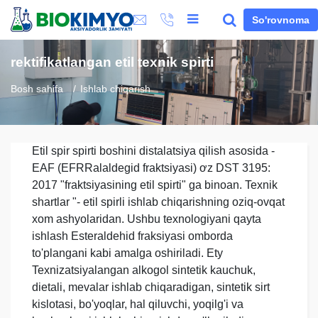
So'rovnoma
rektifikatlangan etil texnik spirti
Bosh sahifa
Ishlab chiqarish
Etil spir spirti boshini distalatsiya qilish asosida -
EAF (EFRRalaldegid fraktsiyasi) ơz DST 3195:
2017 "fraktsiyasining etil spirti" ga binoan. Texnik
shartlar "- etil spirli ishlab chiqarishning oziq-ovqat
xom ashyolaridan. Ushbu texnologiyani qayta
ishlash Esteraldehid fraksiyasi omborda
to'plangani kabi amalga oshiriladi. Ety
Texnizatsiyalangan alkogol sintetik kauchuk,
dietali, mevalar ishlab chiqaradigan, sintetik sirt
kislotasi, bo'yoqlar, hal qiluvchi, yoqilg'i va