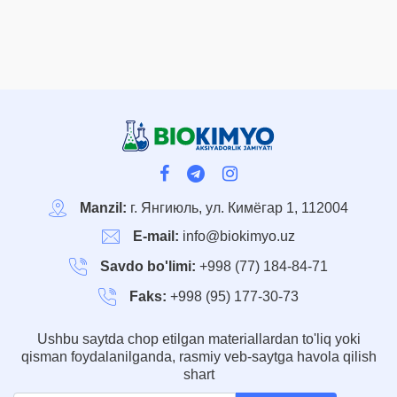
Manzil:
г. Янгиюль, ул. Кимёгар 1, 112004
E-mail:
info@biokimyo.uz
Savdo bo'limi:
+998 (77) 184-84-71
Faks:
+998 (95) 177-30-73
Ushbu saytda chop etilgan materiallardan to'liq yoki
qisman foydalanilganda, rasmiy veb-saytga havola qilish
shart