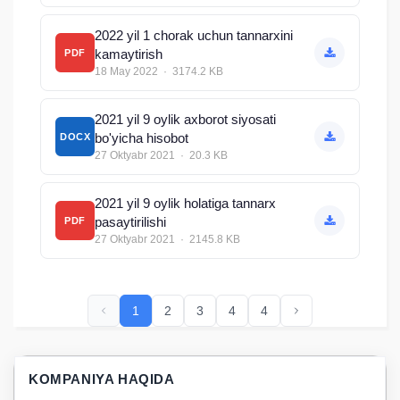
2022 yil 1 chorak uchun tannarxini
kamaytirish
PDF
18 May 2022 · 3174.2 KB
2021 yil 9 oylik axborot siyosati
bo'yicha hisobot
DOCX
27 Oktyabr 2021 · 20.3 KB
2021 yil 9 oylik holatiga tannarx
pasaytirilishi
PDF
27 Oktyabr 2021 · 2145.8 KB
1
2
3
4
4
KOMPANIYA HAQIDA