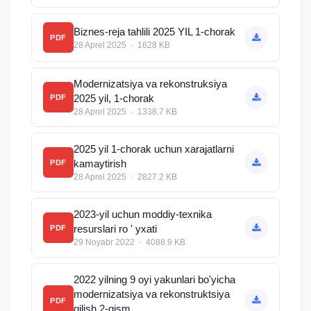
Biznes-reja tahlili 2025 YIL 1-chorak
PDF
28 Aprel 2025 · 1628 KB
Modernizatsiya va rekonstruksiya
2025 yil, 1-chorak
PDF
28 Aprel 2025 · 1338.7 KB
2025 yil 1-chorak uchun xarajatlarni
kamaytirish
PDF
28 Aprel 2025 · 2827.2 KB
2023-yil uchun moddiy-texnika
resurslari ro ' yxati
PDF
29 Noyabr 2022 · 4088.9 KB
2022 yilning 9 oyi yakunlari bo'yicha
modernizatsiya va rekonstruktsiya
PDF
qilish 2-qism