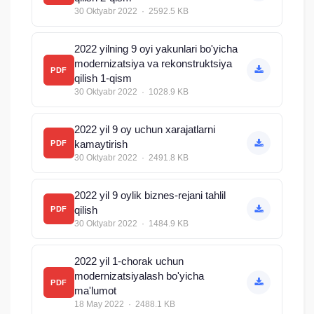
30 Oktyabr 2022 · 2592.5 KB
2022 yilning 9 oyi yakunlari bo'yicha
modernizatsiya va rekonstruktsiya
PDF
qilish 1-qism
30 Oktyabr 2022 · 1028.9 KB
2022 yil 9 oy uchun xarajatlarni
kamaytirish
PDF
30 Oktyabr 2022 · 2491.8 KB
2022 yil 9 oylik biznes-rejani tahlil
qilish
PDF
30 Oktyabr 2022 · 1484.9 KB
2022 yil 1-chorak uchun
modernizatsiyalash bo'yicha
PDF
ma'lumot
18 May 2022 · 2488.1 KB