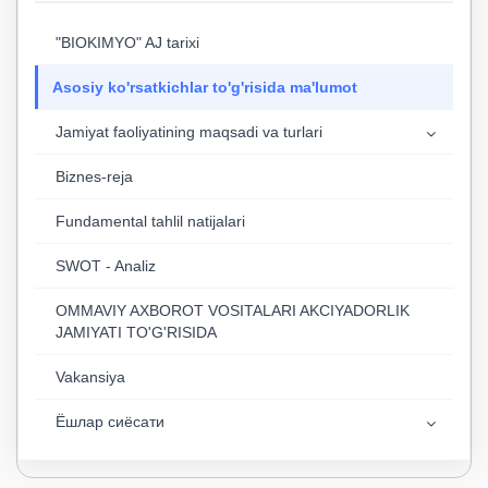
"BIOKIMYO" AJ tarixi
Asosiy ko'rsatkichlar to'g'risida ma'lumot
Jamiyat faoliyatining maqsadi va turlari
Biznes-reja
Fundamental tahlil natijalari
SWOT - Analiz
OMMAVIY AXBOROT VOSITALARI AKCIYADORLIK
JAMIYATI TO'G'RISIDA
Vakansiya
Ёшлар сиёсати