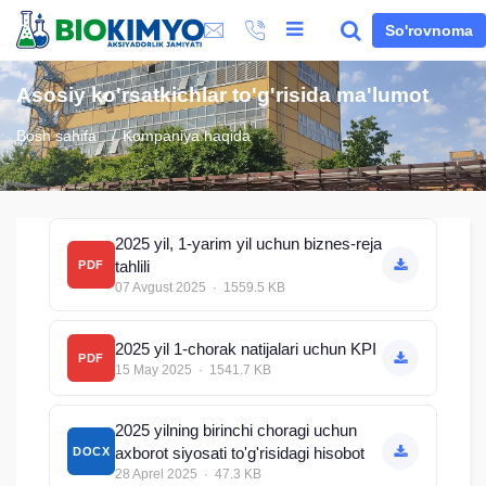
So'rovnoma
Asosiy ko'rsatkichlar to'g'risida ma'lumot
Bosh sahifa
Kompaniya haqida
2025 yil, 1-yarim yil uchun biznes-reja
tahlili
PDF
07 Avgust 2025 · 1559.5 KB
2025 yil 1-chorak natijalari uchun KPI
PDF
15 May 2025 · 1541.7 KB
2025 yilning birinchi choragi uchun
axborot siyosati to'g'risidagi hisobot
DOCX
28 Aprel 2025 · 47.3 KB