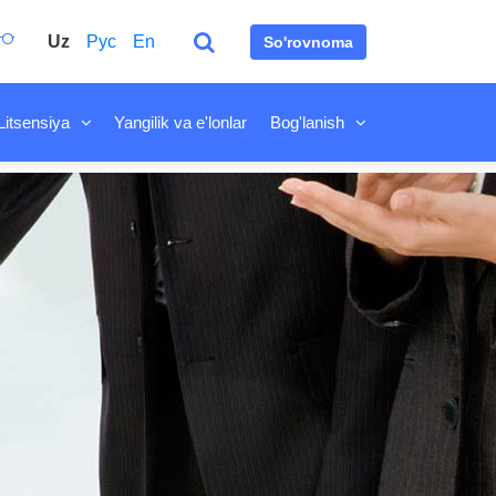
Uz
Рус
En
So'rovnoma
Litsensiya
Yangilik va e'lonlar
Bog'lanish