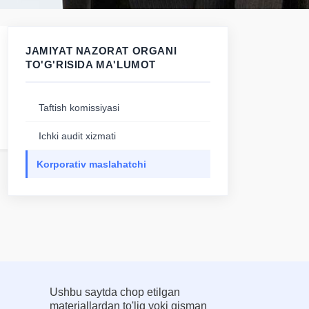
JAMIYAT NAZORAT ORGANI
TO'G'RISIDA MA'LUMOT
Taftish komissiyasi
Ichki audit xizmati
Korporativ maslahatchi
Ushbu saytda chop etilgan
materiallardan to'liq yoki qisman