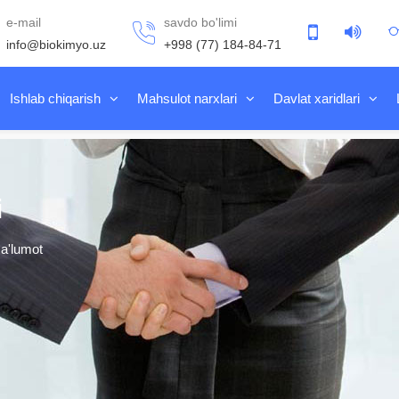
e-mail
savdo bo'limi
info@biokimyo.uz
+998 (77) 184-84-71
Ishlab chiqarish
Mahsulot narxlari
Davlat xaridlari
i
ma'lumot