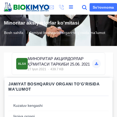
So'rovnoma
Minoritar aksiyadorlar ko'mitasi
Bosh sahifa
Jamiyat boshqaruv organi to'g'risida ma'lumot
МИНОРИТАР АКЦИЯДОРЛАР
ҚЎМИТАСИ ТАРКИБИ 25.06. 2021
XLSX
27 Iyun 2021 · 439.7 KB
JAMIYAT BOSHQARUV ORGANI TO'G'RISIDA
MA'LUMOT
Kuzatuv kengashi
Ijroiya organi