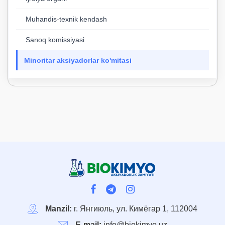
Muhandis-texnik kendash
Sanoq komissiyasi
Minoritar aksiyadorlar ko'mitasi
Manzil:
г. Янгиюль, ул. Кимёгар 1, 112004
E-mail:
info@biokimyo.uz