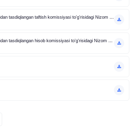
Aksiyadorlar umumiy yig'ilishi tomonidan tasdiqlangan taftish komissiyasi to'g'risidagi Nizom 29.06.2022
Aksiyadorlar umumiy yig'ilishi tomonidan tasdiqlangan hisob komissiyasi to'g'risidagi Nizom 29.06.2022