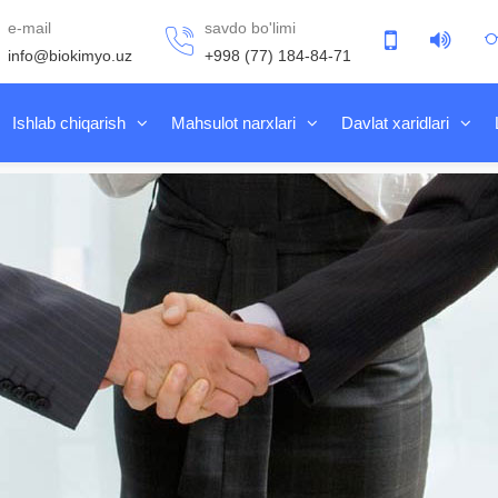
e-mail
savdo bo'limi
info@biokimyo.uz
+998 (77) 184-84-71
Ishlab chiqarish
Mahsulot narxlari
Davlat xaridlari