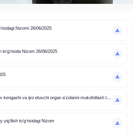
'g'risidagi Nizomi 26/06/2025
h to'g'risida Nizom 26/06/2025
025
19,09.2023 yilda tasdiqlangan kuzatuv kengashi va ijro etuvchi organ a'zolarini mukofotlash to'g'risidagi Nizom
yig'ilish to'g'risidagi Nizom