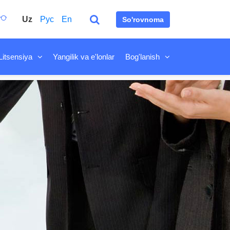
Uz
Рус
En
So'rovnoma
Litsensiya
Yangilik va e'lonlar
Bog'lanish