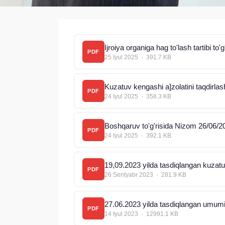
Ijroiya organiga hag to'lash tartibi to
PDF
25 Iyul 2025 · 391.7 KB
Kuzatuv kengashi a]zolatini taqdirlas
PDF
24 Iyul 2025 · 358.3 KB
Boshqaruv to'g'risida Nizom 26/06/2
PDF
24 Iyul 2025 · 392.1 KB
PDF
26 Sentyabr 2023 · 281.9 KB
27.06.2023 yilda tasdiqlangan umumiy 
PDF
14 Iyul 2023 · 12991.1 KB