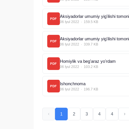
PDF
06 Iyul 2022 · 159.5 KB
PDF
06 Iyul 2022 · 339.7 KB
Homiylik va beg'araz yo'rdam
PDF
06 Iyul 2022 · 103.2 KB
Ishonchnoma
PDF
06 Iyul 2022 · 196.7 KB
1
2
3
4
4