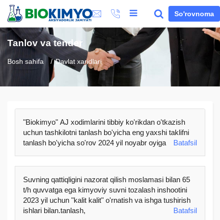
So'rovnoma
Tanlov va tender
Bosh sahifa
Davlat xaridlari
"Biokimyo" AJ xodimlarini tibbiy ko'rikdan o'tkazish
uchun tashkilotni tanlash bo'yicha eng yaxshi taklifni
tanlash bo'yicha so'rov 2024 yil noyabr oyiga
Batafsil
Suvning qattiqligini nazorat qilish moslamasi bilan 65
t/h quvvatga ega kimyoviy suvni tozalash inshootini
2023 yil uchun "kalit kalit" o'rnatish va ishga tushirish
ishlari bilan.tanlash,
Batafsil