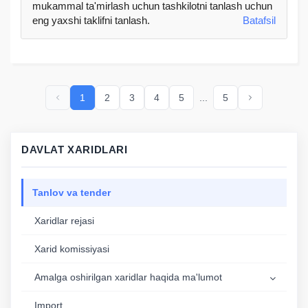
mukammal ta'mirlash uchun tashkilotni tanlash uchun
eng yaxshi taklifni tanlash.
Batafsil
1
2
3
4
5
...
5
DAVLAT XARIDLARI
Tanlov va tender
Xaridlar rejasi
Xarid komissiyasi
Аmalga oshirilgan xaridlar haqida ma'lumot
Import