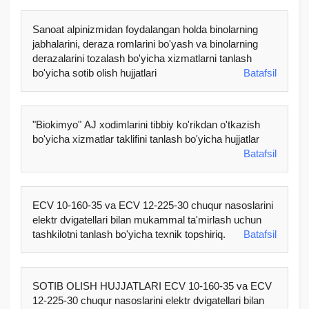
Sanoat alpinizmidan foydalangan holda binolarning
jabhalarini, deraza romlarini bo'yash va binolarning
derazalarini tozalash bo'yicha xizmatlarni tanlash
bo'yicha sotib olish hujjatlari
Batafsil
"Biokimyo" AJ xodimlarini tibbiy ko'rikdan o'tkazish
bo'yicha xizmatlar taklifini tanlash bo'yicha hujjatlar
Batafsil
ECV 10-160-35 va ECV 12-225-30 chuqur nasoslarini
elektr dvigatellari bilan mukammal ta'mirlash uchun
tashkilotni tanlash bo'yicha texnik topshiriq.
Batafsil
SOTIB OLISH HUJJATLARI ECV 10-160-35 va ECV
12-225-30 chuqur nasoslarini elektr dvigatellari bilan