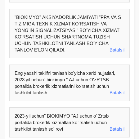
"BIOKIMYO" AKSIYADORLIK JAMIYATI "PPA VA S
TIZIMIGA TEXNIK XIZMAT KO'RSATISH VA
YONG'IN SIGNALIZATSIYASI" BO'YICHA XIZMAT
KO'RSATISH UCHUN SHARTNOMA TUZISH
UCHUN TASHKILOTNI TANLASH BO'YICHA
TANLOV E'LON QILADI.
Batafsil
Eng yaxshi taklifni tanlash bo'yicha xarid hujjatlari,
2023 yil uchun" biokimyo " AJ uchun O'zRTSB
portalida brokerlik xizmatlarini ko'rsatish uchun
tashkilot tanlash
Batafsil
2023-yil uchun" BIOKIMYO "AJ uchun o' Zrtsb
portalida brokerlik xizmatlari ko 'rsatish uchun
tashkilot tanlash so' rovi
Batafsil