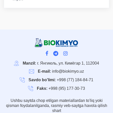
Manzil:
г. Янгиюль, ул. Кимёгар 1, 112004
E-mail:
info@biokimyo.uz
Savdo bo'limi:
+998 (77) 184-84-71
Faks:
+998 (95) 177-30-73
Ushbu saytda chop etilgan materiallardan to'liq yoki
qisman foydalanilganda, rasmiy veb-saytga havola qilish
shart