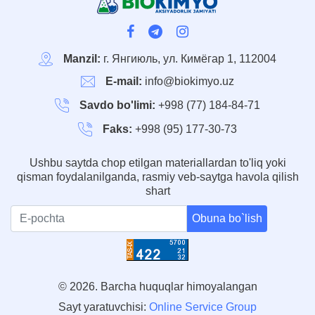
Manzil:
г. Янгиюль, ул. Кимёгар 1, 112004
E-mail:
info@biokimyo.uz
Savdo bo'limi:
+998 (77) 184-84-71
Faks:
+998 (95) 177-30-73
Ushbu saytda chop etilgan materiallardan to'liq yoki
qisman foydalanilganda, rasmiy veb-saytga havola qilish
shart
Obuna bo`lish
© 2026. Barcha huquqlar himoyalangan
Sayt yaratuvchisi:
Online Service Group