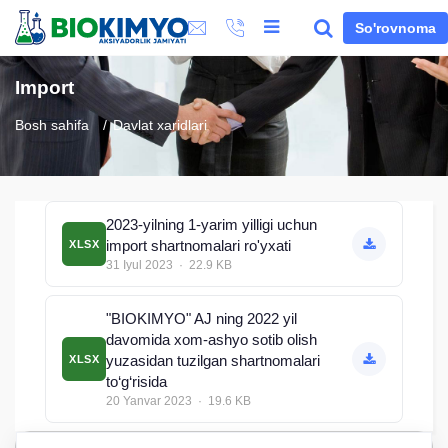
So'rovnoma
Import
Bosh sahifa
Davlat xaridlari
2023-yilning 1-yarim yilligi uchun
import shartnomalari ro'yxati
XLSX
31 Iyul 2023 · 22.9 KB
"BIOKIMYO" AJ ning 2022 yil
davomida xom-ashyo sotib olish
yuzasidan tuzilgan shartnomalari
XLSX
to‘g‘risida
20 Yanvar 2023 · 19.6 KB