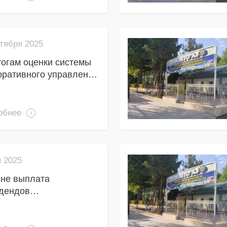
тября 2025
тогам оценки системы
оративного управления
ства за 9 месяцев
год:
обнее
 2025
не выплата
дендов
ествляется
матически через