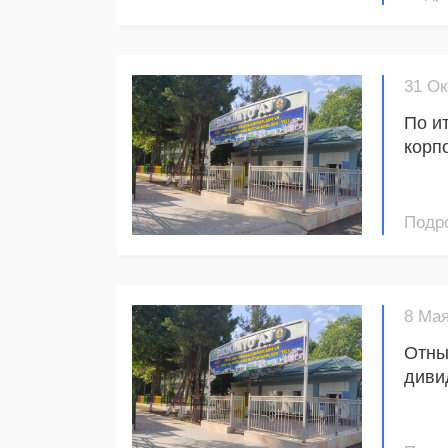
год:
31 Ок
По и
корп
обще
2025 
Подр
8 Мая
Отны
диви
осущ
авто