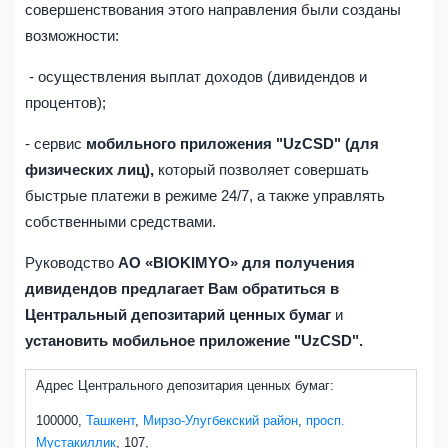
совершенствования этого направления были созданы
возможности:
- осуществления выплат доходов (дивидендов и
процентов);
- сервис
мобильного приложения "UzCSD" (для
физических лиц),
который позволяет совершать
быстрые платежи в режиме 24/7, а также управлять
собственными средствами.
Руководство
АО «
BIOKIMYO
»
для получения
дивидендов
пр
едлагает
Ва
м
обратиться
в
Центральный депозитарий ценных бумаг
и
установить
мобильно
е
приложени
е
"UzCSD".
Адрес
Центрального депозитария ценных бумаг
:
100000,
Ташкент
,
Мирзо-Улугбекский район
,
просп.
Мустакиллик
, 107
,