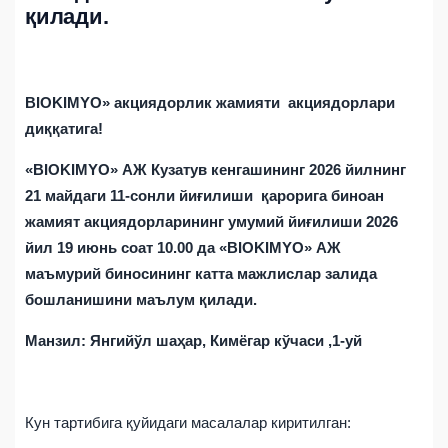
қилади.
BIOKIMYO» акциядорлик жамияти акциядорлари
диққатига!
«BIOKIMYO» АЖ Кузатув кенгашининг 2026 йилнинг
21 майдаги 11-сонли йиғилиши қарорига биноан
жамият акциядорларининг умумий йиғилиши 2026
йил 19 июнь соат 10.00 да «BIOKIMYO» АЖ
маъмурий биносининг катта мажлислар залида
бошланишини маълум қилади.
Манзил: Янгийўл шаҳар, Кимёгар кўчаси ,1-уй
Кун тартибига қуйидаги масалалар киритилган: