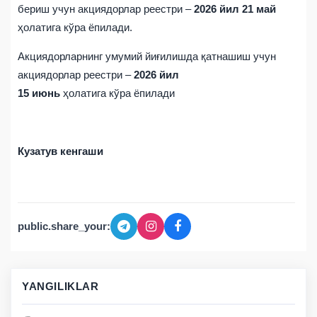
бериш учун акциядорлар реестри –
2026 йил
21
май
ҳолатига кўра ёпилади.
Акциядорларнинг умумий йиғилишда қатнашиш учун
акциядорлар реестри –
2026 йил
15 июнь
ҳолатига кўра ёпилади
Кузатув кенгаши
public.share_your:
YANGILIKLAR