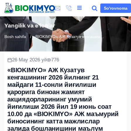
So'rovnoma
Yangilik va e'lonlar
Bosh sahifa
«BIOKIMYO» АЖ Кузатув кенгашин...
26 May 2026 yil
776
«BIOKIMYO» АЖ Кузатув
кенгашининг 2026 йилнинг 21
майдаги 11-сонли йиғилиши
қарорига биноан жамият
акциядорларининг умумий
йиғилиши 2026 йил 19 июнь соат
10.00 да «BIOKIMYO» АЖ маъмурий
биносининг катта мажлислар
залида бошланишини маълум