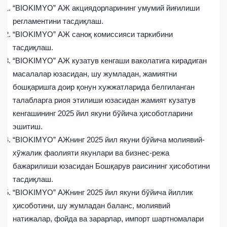
“BIOKIMYO” АЖ акциядорларининг умумий йиғилиши
регламентини тасдиқлаш.
“BIOKIMYO” АЖ саноқ комиссияси таркибини
тасдиқлаш.
“BIOKIMYO” АЖ кузатув кенгаши ваколатига кирадиган
масалалар юзасидан, шу жумладан, жамиятни
бошқаришга доир қонун хужжатларида белгиланган
талабларга риоя этилиши юзасидан жамият кузатув
кенгашининг 2025 йил якуни бўйича ҳисоботларини
эшитиш.
“BIOKIMYO” АЖнинг 2025 йил якуни бўйича молиявий-
хўжалик фаолияти якунлари ва бизнес-режа
бажарилиши юзасидан Бошқарув раисининг ҳисоботини
тасдиқлаш.
“BIOKIMYO” АЖнинг 2025 йил якуни бўйича йиллик
ҳисоботини, шу жумладан баланс, молиявий
натижалар, фойда ва зарарлар, импорт шартномалари