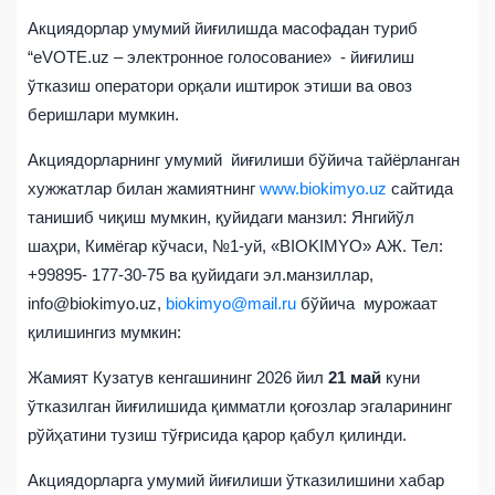
Акциядорлар умумий йиғилишда масофадан туриб
“eVOTE.uz – электронное голосование» - йиғилиш
ўтказиш оператори орқали иштирок этиши ва овоз
беришлари мумкин.
Акциядорларнинг умумий йиғилиши бўйича тайёрланган
хужжатлар билан жамиятнинг
www.biokimyo.uz
сайтида
танишиб чиқиш мумкин, қуйидаги манзил: Янгийўл
шаҳри, Кимёгар кўчаси, №1-уй, «BIOKIMYO» АЖ. Тел:
+99895- 177-30-75 ва қуйидаги эл.манзиллар,
info@biokimyo.uz,
biokimyo@mail.ru
бўйича мурожаат
қилишингиз мумкин:
Жамият Кузатув кенгашининг 2026 йил
21
май
куни
ўтказилган йиғилишида қимматли қоғозлар эгаларининг
рўйҳатини тузиш тўғрисида қарор қабул қилинди.
Акциядорларга умумий йиғилиши ўтказилишини хабар