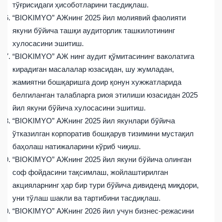
тўғрисидаги ҳисоботларини тасдиқлаш.
“BIOKIMYO” АЖнинг 2025 йил молиявий фаолияти
якуни бўйича ташқи аудиторлик ташкилотининг
хулосасини эшитиш.
“BIOKIMYO” АЖ нинг аудит қўмитасининг ваколатига
кирадиган масалалар юзасидан, шу жумладан,
жамиятни бошқаришга доир қонун хужжатларида
белгиланган талабларга риоя этилиши юзасидан 2025
йил якуни бўйича хулосасини эшитиш.
“BIOKIMYO” АЖнинг 2025 йил якунлари бўйича
ўтказилган корпоратив бошқарув тизимини мустақил
баҳолаш натижаларини кўриб чиқиш.
“BIOKIMYO” АЖнинг 2025 йил якуни бўйича олинган
соф фойдасини тақсимлаш, жойлаштирилган
акцияларнинг ҳар бир тури бўйича дивиденд миқдори,
уни тўлаш шакли ва тартибини тасдиқлаш.
“BIOKIMYO” АЖнинг 2026 йил учун бизнес-режасини