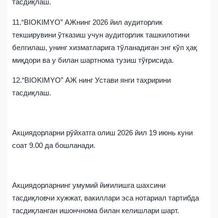
тасдиқлаш.
11.“BIOKIMYO” АЖнинг 2026 йил аудиторлик
текширувини ўтказиш учун аудиторлик ташкилотини
белгилаш, унинг хизматларига тўланадиган энг кўп ҳақ
миқдори ва у билан шартнома тузиш тўғрисида.
12.“BIOKIMYO” АЖ нинг Устави янги таҳририни
тасдиқлаш.
Акциядорларни рўйхатга олиш 2026 йил 19 июнь куни
соат 9.00 да бошланади.
Акциядорларнинг умумий йиғилишга шахсини
тасдиқловчи хужжат, вакиллари эса нотариал тартибда
тасдиқланган ишончнома билан келишлари шарт.