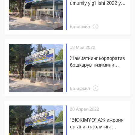
қилади.
umumiy yig'ilishi 2022 yil
29 iyun soat 10.00 da
"BIOKIMYO" da mamuriy
binosining katta majlislar
Батафсил
zalida boshlarilishini
malum qiladi.
18 Май 2022
Жамиятнинг корпоратив
бошқарув тизимини
бахолашнинг 2022 йил
биринчи чорак
натижалари бўйича:
Батафсил
20 Апрел 2022
“BIOKIMYO” АЖ ижроия
органи аъзолигига
Ташқи иқтисодий