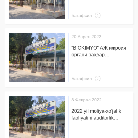
фаолият хизмати
бошлиғи лавозимига
Батафсил
номзодларни саралаш
бўйича танлов ўтказиш
тўғрисида Э Ъ Л О Н
20 Апрел 2022
“BIOKIMYO” АЖ ижроия
органи раҳбар
лавозимига
номзодларни саралаш
бўйича танлов ўтказиш
Батафсил
тўғрисида Э Ъ Л О Н
8 Феврал 2022
2022 yil moliya-xo'jalik
faoliyatini auditorlik
tekshiruvini o'tkazish
to'g'risida so'rov