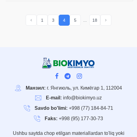
хабар беради:
Жамиятнинг корпоратив
бошқарув тизимини
1
3
4
5
...
18
бахолашнинг 2021 йил
тўққиз ойлик натижалари
бўйича:
Манзил:
г. Янгиюль, ул. Кимёгар 1, 112004
E-mail:
info@biokimyo.uz
Savdo bo'limi:
+998 (77) 184-84-71
Faks:
+998 (95) 177-30-73
Ushbu saytda chop etilgan materiallardan to'liq yoki