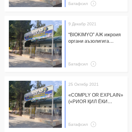
Батафсил
9 Декабр 2021
“BIOKIMYO” АЖ ижроия
органи аъзолигига
Ташқи иқтисодий
фаолият хизмати
бошлиғи лавозимига
Батафсил
номзодларни саралаш
бўйича танлов ўтказиш
тўғрисида
25 Октябр 2021
«COMPLY OR EXPLAIN»
(«РИОЯ ҚИЛ ЁКИ
ТУШУНТИР») ХАЛҚАРО
ТАМОЙИЛИГА АСОСАН
ЭЪЛОН “BIOKIMYO”
Батафсил
акциядорлик жамияти