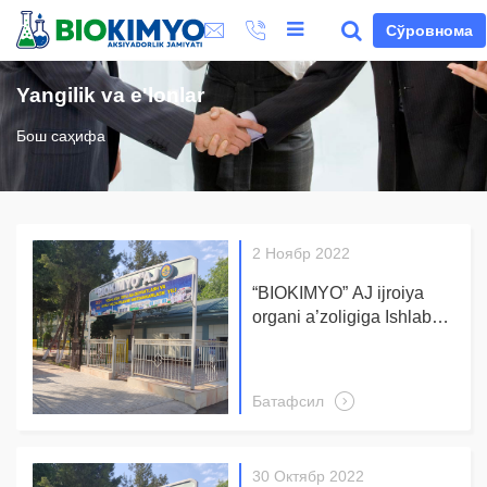
Сўровнома
Yangilik va e'lonlar
Бош саҳифа
2 Ноябр 2022
“BIOKIMYO” AJ ijroiya
organi a’zoligiga Ishlab
chiqarish bo‘yicha direktor
lavozimiga nomzodlarni
saralash bo‘yicha tanlov
Батафсил
o‘tkazish to‘g‘risida
30 Октябр 2022