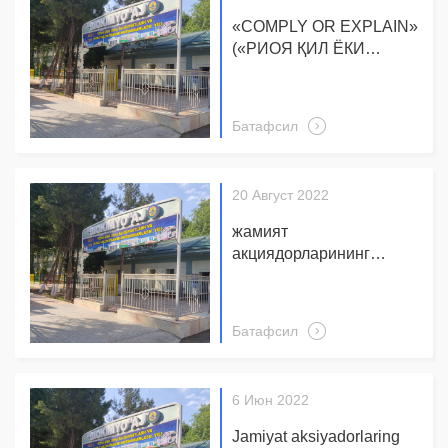
«COMPLY OR EXPLAIN»
(«РИОЯ ҚИЛ ЁКИ
ТУШУНТИР») ХАЛҚАРО
ТАМОЙИЛИГА АСОСАН
ЭЪЛОН “BIOKIMYO”
Батафсил
акциядорлик жамияти
хабар беради:
Жамиятнинг корпоратив
20 Август 2022
бошқарув тизимини
бахолашнинг 2022 йил
жамият
тўққиз ойлик
акциядорларининг
натижалари бўйича:
навбатдан ташқари
умумий йиғилиши 2022
йил 14 сентябрь соат
Батафсил
10.00 да «BIOKIMYO»
АЖ маъмурий
биносининг катта
6 Июн 2022
мажлислар залида
бошланишини маълум
Jamiyat aksiyadorlaring