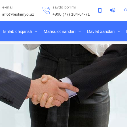
e-mail
savdo bo'limi
info@biokimyo.uz
+998 (77) 184-84-71
Ishlab chiqarish
Mahsulot narxlari
Davlat xaridlari