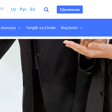
Uz
Рус
En
Сўровнома
Litsensiya
Yangilik va e'lonlar
Bog'lanish