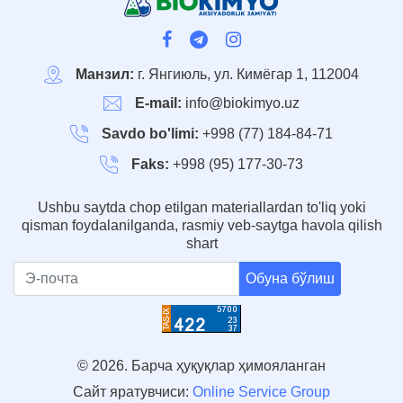
Манзил:
г. Янгиюль, ул. Кимёгар 1, 112004
E-mail:
info@biokimyo.uz
Savdo bo'limi:
+998 (77) 184-84-71
Faks:
+998 (95) 177-30-73
Ushbu saytda chop etilgan materiallardan to'liq yoki
qisman foydalanilganda, rasmiy veb-saytga havola qilish
shart
Обуна бўлиш
© 2026. Барча ҳуқуқлар ҳимояланган
Сайт яратувчиси:
Online Service Group