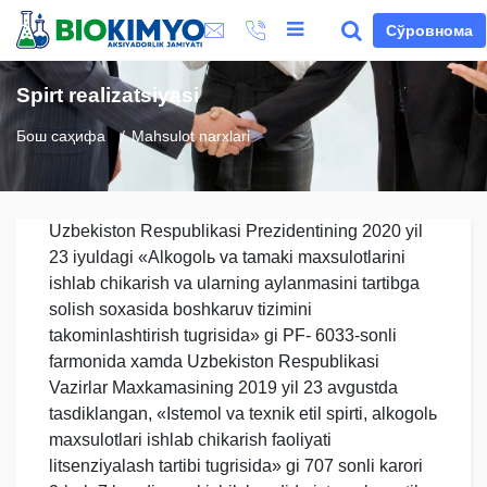
Сўровнома
Spirt realizatsiyasi
Бош саҳифа
Mahsulot narxlari
Uzbekiston Respublikasi Prezidentining 2020 yil
23 iyuldagi «Аlkogolь va tamaki maxsulotlarini
ishlab chikarish va ularning aylanmasini tartibga
solish soxasida boshkaruv tizimini
takominlashtirish tugrisida» gi PF- 6033-sonli
farmonida xamda Uzbekiston Respublikasi
Vazirlar Maxkamasining 2019 yil 23 avgustda
tasdiklangan, «Istemol va texnik etil spirti, alkogolь
maxsulotlari ishlab chikarish faoliyati
litsenziyalash tartibi tugrisida» gi 707 sonli karori