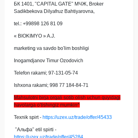
БК 1401, "CAPITAL GATE" МЧЖ, Broker
Sadikbekova Dilyafruz Bahtiyarovna,
tel.: +99898 126 81 09
« BIOKIMYO » A.J.
marketing va savdo bo'lim boshligi
Inogamdjanov Timur Ozodovich
Telefon rakami; 97-131-05-74
Ishxona rakami; 998 77 184-84-71
Mahsulotni birja orqali sotib olish uchun quyidagi
havolarga o'tishingiz mumkin^
Texnik spirt -
https://uzex.uz/trade/offer/45433
"Альфа" etil spirti -
https://uzex.uz/trade/offer/45284