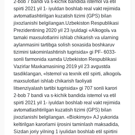
2-bob 7 bandi va s-kichik bandida istemol va etil
spirti 2021 yil 1- iyuldan boshlab real vakt rejimida
avtomatlashtirilgan kuzatish tizimi (GPS) bilan
jixozlanishi belgilangan.Uzbekiston Respublikasi
Prezidentining 2020 yil 23 iyuldagi «Аlkogolь va
tamaki maxsulotlarini ishlab chikarish va ularning
aylanmasini tartibga solish soxasida boshkaruv
tizimini takominlashtirish tugrisida» gi PF- 6033-
sonli farmonida xamda Uzbekiston Respublikasi
Vazirlar Maxkamasining 2019 yil 23 avgustda
tasdiklangan, «Istemol va texnik etil spirti, alkogolь
maxsulotlari ishlab chikarish faoliyati
litsenziyalash tartibi tugrisida» gi 707 sonli karori
2-bob 7 bandi va s-kichik bandida istemol va etil
spirti 2021 yil 1- iyuldan boshlab real vakt rejimida
avtomatlashtirilgan kuzatish tizimi (GPS) bilan
jixozlanishi belgilangan. «Biokimyo» АJ yukorida
keltirilgan karorlarni ijrosini taminlash maksadida,
Sizdan joriy yilning 1 iyulidan boshlab etil spirtini