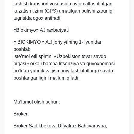
tashish transport vositasida avtomatlashtirilgan
kuzatish tizimi (GPS) urnatilgan bulishi zarurligi
tugrisida ogoxlantiradi.
«Biokimyo» АJ raxbariyati
« BIOKIMYO » A.J joriy yilning 1- iyunidan
boshlab
isteʼmol etil spirtini «Uzbekiston tovar savdo
birjasi» orkali barcha litsenziya va guvoxnomasi
bo'lgan yuridik va jismoniy tashkilotlarga savdo
boshlanganligini maʼlum qiladi.
Maʼlumot olish uchun:
Broker:
Broker Sadikbekova Dilyafruz Bahtiyarovna,