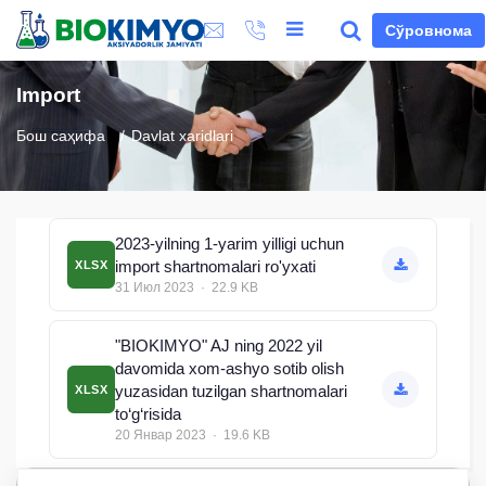
Сўровнома
Import
Бош саҳифа
Davlat xaridlari
2023-yilning 1-yarim yilligi uchun
import shartnomalari ro'yxati
XLSX
31 Июл 2023 · 22.9 KB
"BIOKIMYO" AJ ning 2022 yil
davomida xom-ashyo sotib olish
yuzasidan tuzilgan shartnomalari
XLSX
to‘g‘risida
20 Январ 2023 · 19.6 KB