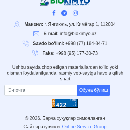
Манзил:
г. Янгиюль, ул. Кимёгар 1, 112004
E-mail:
info@biokimyo.uz
Savdo bo'limi:
+998 (77) 184-84-71
Faks:
+998 (95) 177-30-73
Ushbu saytda chop etilgan materiallardan to'liq yoki
qisman foydalanilganda, rasmiy veb-saytga havola qilish
shart
Обуна бўлиш
© 2026. Барча ҳуқуқлар ҳимояланган
Сайт яратувчиси:
Online Service Group