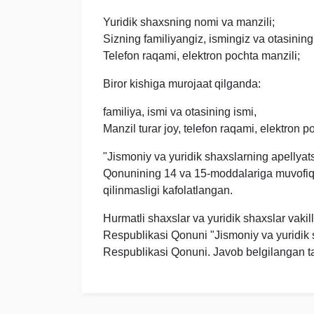
Yuridik shaxsning nomi va manzili;
Sizning familiyangiz, ismingiz va otasining
Telefon raqami, elektron pochta manzili;
Biror kishiga murojaat qilganda:
familiya, ismi va otasining ismi,
Manzil turar joy, telefon raqami, elektron p
"Jismoniy va yuridik shaxslarning apellyats
Qonunining 14 va 15-moddalariga muvofiq 
qilinmasligi kafolatlangan.
Hurmatli shaxslar va yuridik shaxslar vakil
Respublikasi Qonuni "Jismoniy va yuridik sh
Respublikasi Qonuni. Javob belgilangan tart