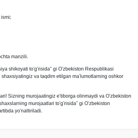
 ismi;
ochta manzili.
iya shikoyati to'g'risida" gi O'zbekiston Respublikasi
shaxsiyatingiz va taqdim etilgan ma'lumotlarning oshkor
lari! Sizning murojaatingiz e'tiborga olinmaydi va O'zbekiston
axslarning murojaatlari to'g'risida" gi O'zbekiston
ibda yo'naltiriladi.