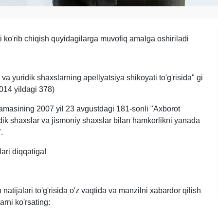
i ko'rib chiqish quyidagilarga muvofiq amalga oshiriladi
a yuridik shaxslarning apellyatsiya shikoyati to'g'risida" gi
014 yildagi 378)
amasining 2007 yil 23 avgustdagi 181-sonli "Axborot
dik shaxslar va jismoniy shaxslar bilan hamkorlikni yanada
.
ari diqqatiga!
 natijalari to'g'risida o'z vaqtida va manzilni xabardor qilish
rni ko'rsating: