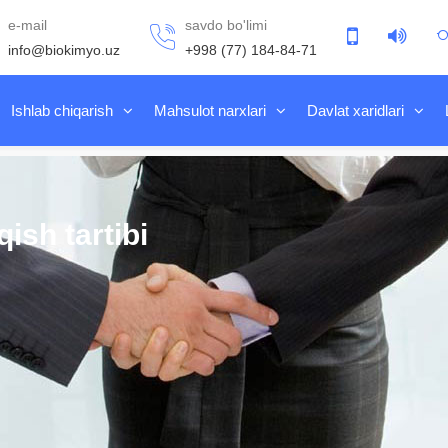
e-mail
savdo bo'limi
info@biokimyo.uz
+998 (77) 184-84-71
Ishlab chiqarish
Mahsulot narxlari
Davlat xaridlari
qish tartibi