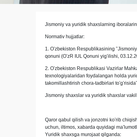
Jismoniy va yuridik shaxslarning iboralarin
Normativ hujjatlar:
1. O'zbekiston Respublikasining "Jismoniy v
qonuni (O'zR IUL Qonuni yig'ilishi, 03.12.2
2. O'zbekiston Respublikasi Vazirlar Mahk
texnologiyalaridan foydalangan holda yuri
takomillashtirish chora-tadbirlari to'g'risida"
Jismoniy shaxslar va yuridik shaxslar vakill
Qaror qabul qilish va jonzotni ko'rib chiqish
uchun, iltimos, xabarda quyidagi ma'lumotla
Yuridik shaxsga murojaat qilganda: