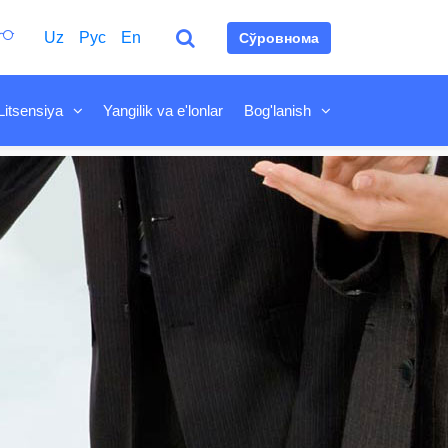
Uz
Рус
En
Сўровнома
Litsensiya
Yangilik va e'lonlar
Bog'lanish