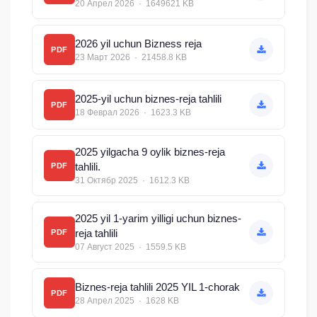
20 Апрел 2026 · 1649621 KB
2026 yil uchun Bizness reja
PDF
23 Март 2026 · 21458.8 KB
2025-yil uchun biznes-reja tahlili
PDF
18 Феврал 2026 · 1623.3 KB
2025 yilgacha 9 oylik biznes-reja
tahlili.
PDF
31 Октябр 2025 · 1612.3 KB
2025 yil 1-yarim yilligi uchun biznes-
reja tahlili
PDF
07 Август 2025 · 1559.5 KB
Biznes-reja tahlili 2025 YIL 1-chorak
PDF
28 Апрел 2025 · 1628 KB