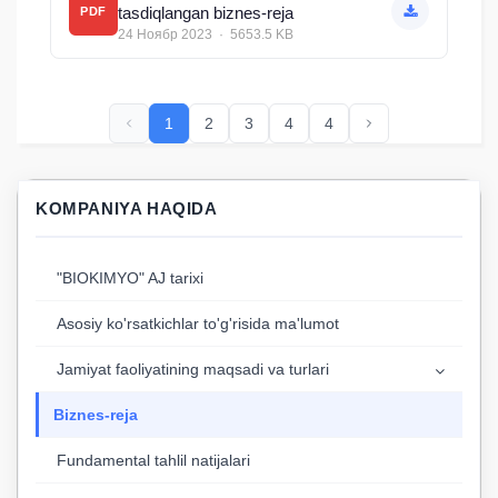
tasdiqlangan biznes-reja
PDF
24 Ноябр 2023 · 5653.5 KB
1
2
3
4
4
KOMPANIYA HAQIDA
"BIOKIMYO" AJ tarixi
Asosiy ko'rsatkichlar to'g'risida ma'lumot
Jamiyat faoliyatining maqsadi va turlari
Biznes-reja
Fundamental tahlil natijalari