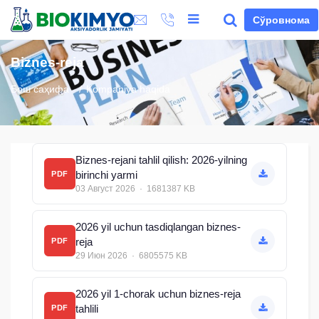
Сўровнома
Biznes-reja
Бош саҳифа
Kompaniya haqida
Biznes-rejani tahlil qilish: 2026-yilning
birinchi yarmi
PDF
03 Август 2026 · 1681387 KB
2026 yil uchun tasdiqlangan biznes-
reja
PDF
29 Июн 2026 · 6805575 KB
2026 yil 1-chorak uchun biznes-reja
tahlili
PDF