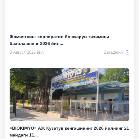
Жамиятнинг корпоратив бошқарув тизимини
бахолашнинг 2026 йил...
3 Август 2026 йил
Батафсил
«BIOKIMYO» АЖ Кузатув кенгашининг 2026 йилнинг 21
майдаги 11...