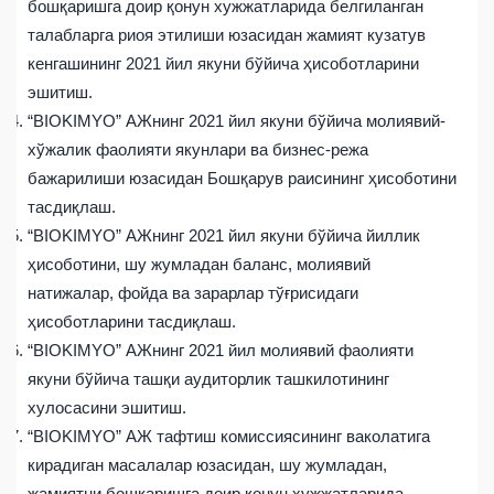
бошқаришга доир қонун хужжатларида белгиланган
талабларга риоя этилиши юзасидан жамият кузатув
кенгашининг 2021 йил якуни бўйича ҳисоботларини
эшитиш.
“BIOKIMYO” АЖнинг 2021 йил якуни бўйича молиявий-
хўжалик фаолияти якунлари ва бизнес-режа
бажарилиши юзасидан Бошқарув раисининг ҳисоботини
тасдиқлаш.
“BIOKIMYO” АЖнинг 2021 йил якуни бўйича йиллик
ҳисоботини, шу жумладан баланс, молиявий
натижалар, фойда ва зарарлар тўғрисидаги
ҳисоботларини тасдиқлаш.
“BIOKIMYO” АЖнинг 2021 йил молиявий фаолияти
якуни бўйича ташқи аудиторлик ташкилотининг
хулосасини эшитиш.
“BIOKIMYO” АЖ тафтиш комиссиясининг ваколатига
кирадиган масалалар юзасидан, шу жумладан,
жамиятни бошқаришга доир қонун хужжатларида