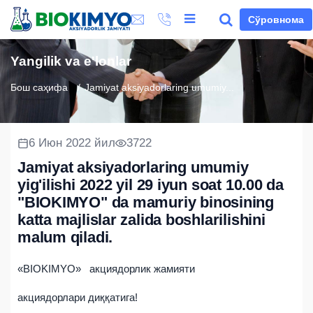
Сўровнома
Yangilik va e'lonlar
Бош саҳифа
Jamiyat aksiyadorlaring umumiy...
6 Июн 2022 йил
3722
Jamiyat aksiyadorlaring umumiy
yig'ilishi 2022 yil 29 iyun soat 10.00 da
"BIOKIMYO" da mamuriy binosining
katta majlislar zalida boshlarilishini
malum qiladi.
«BIOKIMYO» акциядорлик жамияти
акциядорлари диққатига!