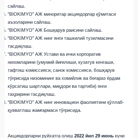
сайлаш.
“BIOKIMYO” АЖ миноритар акциядорлар қўмитаси
аъзоларини сайлаш.
“BIOKIMYO” АЖ Бошқарув раисини сайлаш.
“BIOKIMYO” АЖ нинг янги ташкилий тузилмасини
тасдиқлаш.
“BIOKIMYO” АЖ Устави ва ички корпоратив
низомларини (умумий йиғилиши, кузатув кенгаши,
тафтиш комиссияси, санок комиссияси, бошқарув
тўғрисида низомининг ва хомийлик ва беғараз ёрдам
кўрсатиш шартлари, миқдори ва тартиби) янги
таҳририни тасдиқлаш.
“BIOKIMYO” АЖ нинг инновацион фаолиятини қўллаб-
қувватлаш жамғармаси тўғрисида.
Акциядорларни руйхатга олиш
202
2
йил
29 июнь
куни