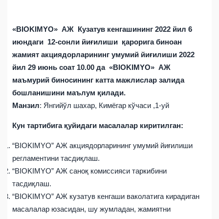
«BIOKIMYO» АЖ Кузатув кенгашининг 2022 йил 6
июндаги 12-сонли йиғилиши қарорига биноан
жамият акциядорларининг умумий йиғилиши 2022
йил 29 июнь соат 10.00 да «BIOKIMYO» АЖ
маъмурий биносининг катта мажлислар залида
бошланишини маълум қилади.
Манзил
: Янгийўл шахар, Кимёгар кўчаси ,1-уй
Кун тартибига қуйидаги масалалар киритилган:
“BIOKIMYO” АЖ акциядорларининг умумий йиғилиши
регламентини тасдиқлаш.
“BIOKIMYO” АЖ саноқ комиссияси таркибини
тасдиқлаш.
“BIOKIMYO” АЖ кузатув кенгаши ваколатига кирадиган
масалалар юзасидан, шу жумладан, жамиятни