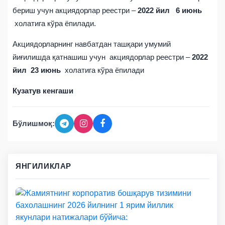
бериш учун акциядорлар реестри –
2022 йил 6 июнь
холатига кўра ёпилади.
Акциядорларнинг навбатдан ташқари умумий
йиғилишда қатнашиш учун акциядорлар реестри –
2022
йил 23 июнь
холатига кўра ёпилади
Кузатув кенгаши
Бўлишмоқ:
ЯНГИЛИКЛАР