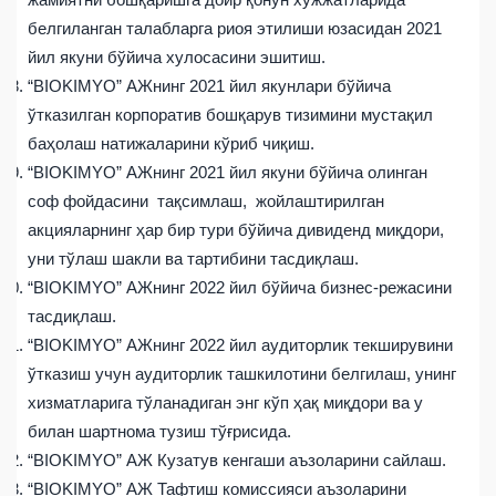
белгиланган талабларга риоя этилиши юзасидан 2021
йил якуни бўйича хулосасини эшитиш.
“BIOKIMYO” АЖнинг 2021 йил якунлари бўйича
ўтказилган корпоратив бошқарув тизимини мустақил
баҳолаш натижаларини кўриб чиқиш.
“BIOKIMYO” АЖнинг 2021 йил якуни бўйича олинган
соф фойдасини тақсимлаш, жойлаштирилган
акцияларнинг ҳар бир тури бўйича дивиденд миқдори,
уни тўлаш шакли ва тартибини тасдиқлаш.
“BIOKIMYO” АЖнинг 2022 йил бўйича бизнес-режасини
тасдиқлаш.
“BIOKIMYO” АЖнинг 2022 йил аудиторлик текширувини
ўтказиш учун аудиторлик ташкилотини белгилаш, унинг
хизматларига тўланадиган энг кўп ҳақ миқдори ва у
билан шартнома тузиш тўғрисида.
“BIOKIMYO” АЖ Кузатув кенгаши аъзоларини сайлаш.
“BIOKIMYO” АЖ Тафтиш комиссияси аъзоларини