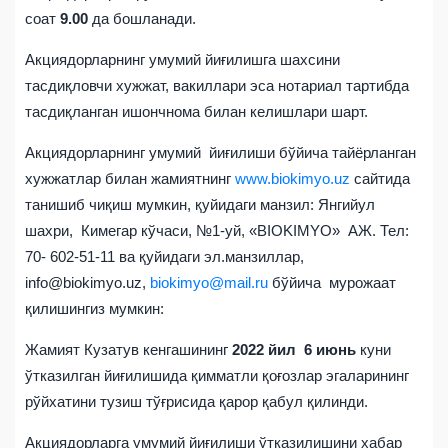
соат
9.00
да бошланади.
Акциядорларнинг умумий йиғилишга шахсини
тасдиқловчи хужжат, вакиллари эса нотариал тартибда
тасдиқланган ишончнома билан келишлари шарт.
Акциядорларнинг умумий йиғилиши бўйича тайёрланган
хужжатлар билан жамиятнинг
www.biokimyo.uz
сайтида
танишиб чиқиш мумкин, қуйидаги манзил: Янгийул
шахри, Кимегар кўчаси, №1-уй, «BIOKIMYO» АЖ. Тел:
70- 602-51-11 ва қуйидаги эл.манзиллар,
info@biokimyo.uz,
biokimyo@mail.ru
бўйича мурожаат
қилишингиз мумкин:
Жамият Кузатув кенгашининг
2022 йил 6 июнь
куни
ўтказилган йиғилишида қимматли қоғозлар эгаларининг
рўйхатини тузиш тўғрисида қарор қабул қилинди.
Акциядорларга умумий йиғилиши ўтказилишини хабар