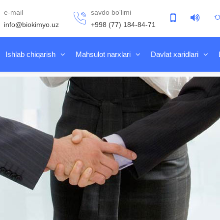
e-mail
savdo bo'limi
info@biokimyo.uz
+998 (77) 184-84-71
Ishlab chiqarish
Mahsulot narxlari
Davlat xaridlari