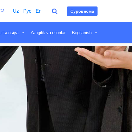
Uz
Рус
En
Сўровнома
Litsensiya
Yangilik va e'lonlar
Bog'lanish