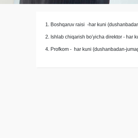
1. Boshqaruv raisi
-har kuni (dushanbada
2.
Ishlab chiqarish bo'yicha direktor - ha
4.
Profkom - har kuni (dushanbadan-juma