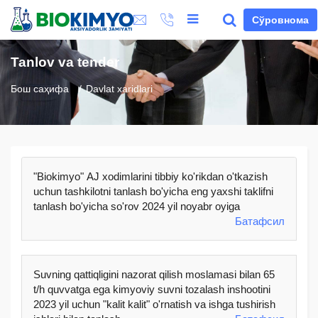
Сўровнома
Tanlov va tender
Бош саҳифа
Davlat xaridlari
"Biokimyo" AJ xodimlarini tibbiy ko'rikdan o'tkazish
uchun tashkilotni tanlash bo'yicha eng yaxshi taklifni
tanlash bo'yicha so'rov 2024 yil noyabr oyiga
Батафсил
Suvning qattiqligini nazorat qilish moslamasi bilan 65
t/h quvvatga ega kimyoviy suvni tozalash inshootini
2023 yil uchun "kalit kalit" o'rnatish va ishga tushirish