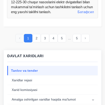
12-225-30 chuqur nasoslarini elektr dvigatellari bilan
mukammal ta'mirlash uchun tashkilotni tanlash uchun
eng yaxshi taklifni tanlash.
Батафсил
1
2
3
4
5
...
5
DAVLAT XARIDLARI
Tanlov va tender
Xaridlar rejasi
Xarid komissiyasi
Аmalga oshirilgan xaridlar haqida ma'lumot