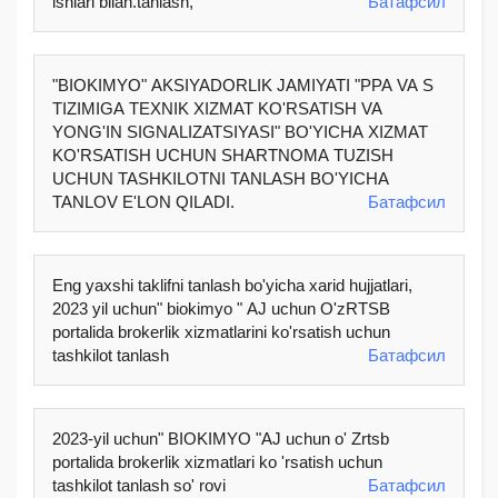
ishlari bilan.tanlash,
Батафсил
"BIOKIMYO" AKSIYADORLIK JAMIYATI "PPA VA S
TIZIMIGA TEXNIK XIZMAT KO'RSATISH VA
YONG'IN SIGNALIZATSIYASI" BO'YICHA XIZMAT
KO'RSATISH UCHUN SHARTNOMA TUZISH
UCHUN TASHKILOTNI TANLASH BO'YICHA
TANLOV E'LON QILADI.
Батафсил
Eng yaxshi taklifni tanlash bo'yicha xarid hujjatlari,
2023 yil uchun" biokimyo " AJ uchun O'zRTSB
portalida brokerlik xizmatlarini ko'rsatish uchun
tashkilot tanlash
Батафсил
2023-yil uchun" BIOKIMYO "AJ uchun o' Zrtsb
portalida brokerlik xizmatlari ko 'rsatish uchun
tashkilot tanlash so' rovi
Батафсил