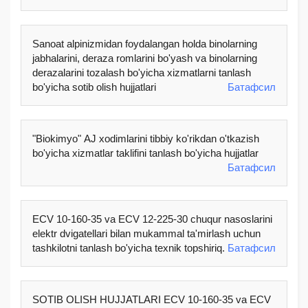
Sanoat alpinizmidan foydalangan holda binolarning
jabhalarini, deraza romlarini bo'yash va binolarning
derazalarini tozalash bo'yicha xizmatlarni tanlash
bo'yicha sotib olish hujjatlari
Батафсил
"Biokimyo" AJ xodimlarini tibbiy ko'rikdan o'tkazish
bo'yicha xizmatlar taklifini tanlash bo'yicha hujjatlar
Батафсил
ECV 10-160-35 va ECV 12-225-30 chuqur nasoslarini
elektr dvigatellari bilan mukammal ta'mirlash uchun
tashkilotni tanlash bo'yicha texnik topshiriq.
Батафсил
SOTIB OLISH HUJJATLARI ECV 10-160-35 va ECV