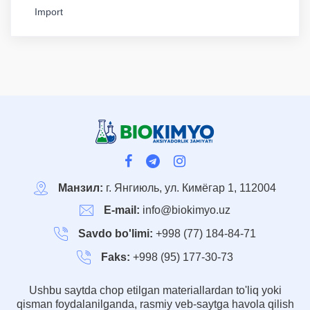
Import
Манзил:
г. Янгиюль, ул. Кимёгар 1, 112004
E-mail:
info@biokimyo.uz
Savdo bo'limi:
+998 (77) 184-84-71
Faks:
+998 (95) 177-30-73
Ushbu saytda chop etilgan materiallardan to'liq yoki
qisman foydalanilganda, rasmiy veb-saytga havola qilish