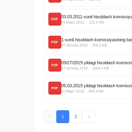
03.03.2011-sonli hisoblash komissi
PDF
05 Март 2021 · 131.5 KB
1-sonli hisoblash komissiyasining b
PDF
07 Октябр 2019 · 206.4 KB
09/27/2019 yildagi hisoblash komiss
PDF
07 Октябр 2019 · 1004.4 KB
05.03.2019 yildagi hisoblash komiss
PDF
11 Март 2019 · 455.4 KB
1
2