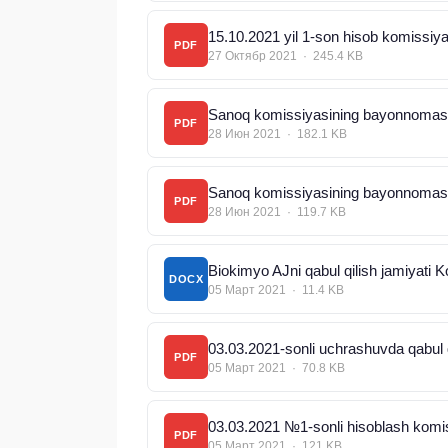
15.10.2021 yil 1-son hisob komissi
PDF
27 Октябр 2021 · 245.4 KB
Sanoq komissiyasining bayonnomasi
PDF
28 Июн 2021 · 182.1 KB
Sanoq komissiyasining bayonnomasi
PDF
28 Июн 2021 · 119.7 KB
Biokimyo AJni qabul qilish jamiyati K
DOCX
05 Март 2021 · 11.4 KB
03.03.2021-sonli uchrashuvda qabul qil
PDF
05 Март 2021 · 70.8 KB
03.03.2021 №1-sonli hisoblash komi
PDF
05 Март 2021 · 121 KB