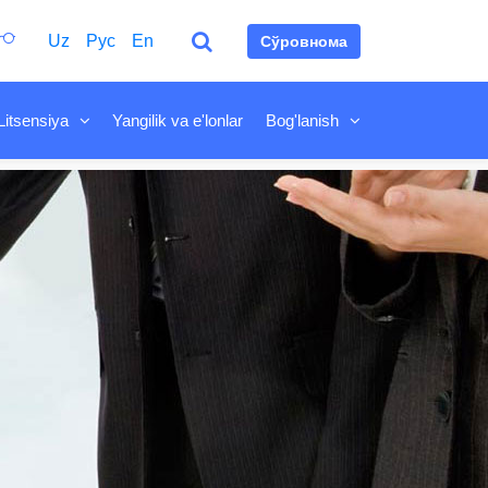
Uz
Рус
En
Сўровнома
Litsensiya
Yangilik va e'lonlar
Bog'lanish