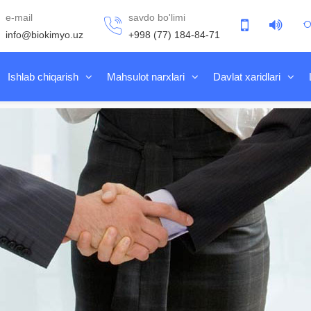
e-mail
savdo bo'limi
info@biokimyo.uz
+998 (77) 184-84-71
Ishlab chiqarish
Mahsulot narxlari
Davlat xaridlari