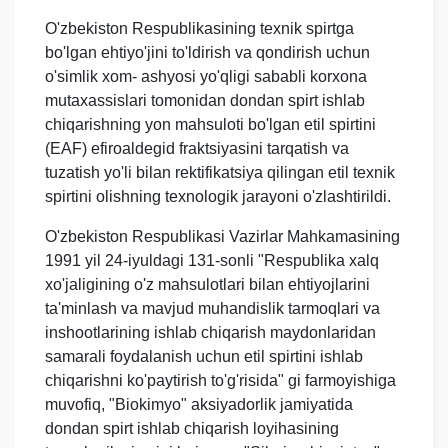
O'zbekiston Respublikasining texnik spirtga
bo'lgan ehtiyo'jini to'ldirish va qondirish uchun
o'simlik xom- ashyosi yo'qligi sababli korxona
mutaxassislari tomonidan dondan spirt ishlab
chiqarishning yon mahsuloti bo'lgan etil spirtini
(EAF) efiroaldegid fraktsiyasini tarqatish va
tuzatish yo'li bilan rektifikatsiya qilingan etil texnik
spirtini olishning texnologik jarayoni o'zlashtirildi.
O'zbekiston Respublikasi Vazirlar Mahkamasining
1991 yil 24-iyuldagi 131-sonli "Respublika xalq
xo'jaligining o'z mahsulotlari bilan ehtiyojlarini
ta'minlash va mavjud muhandislik tarmoqlari va
inshootlarining ishlab chiqarish maydonlaridan
samarali foydalanish uchun etil spirtini ishlab
chiqarishni ko'paytirish to'g'risida" gi farmoyishiga
muvofiq, "Biokimyo" aksiyadorlik jamiyatida
dondan spirt ishlab chiqarish loyihasining