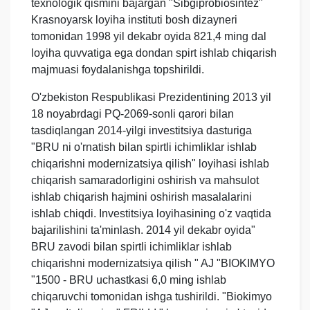
texnologik qismini bajargan "Sibgiprobiosintez"
Krasnoyarsk loyiha instituti bosh dizayneri
tomonidan 1998 yil dekabr oyida 821,4 ming dal
loyiha quvvatiga ega dondan spirt ishlab chiqarish
majmuasi foydalanishga topshirildi.
O'zbekiston Respublikasi Prezidentining 2013 yil
18 noyabrdagi PQ-2069-sonli qarori bilan
tasdiqlangan 2014-yilgi investitsiya dasturiga
"BRU ni o'rnatish bilan spirtli ichimliklar ishlab
chiqarishni modernizatsiya qilish" loyihasi ishlab
chiqarish samaradorligini oshirish va mahsulot
ishlab chiqarish hajmini oshirish masalalarini
ishlab chiqdi. Investitsiya loyihasining o'z vaqtida
bajarilishini ta'minlash. 2014 yil dekabr oyida"
BRU zavodi bilan spirtli ichimliklar ishlab
chiqarishni modernizatsiya qilish " AJ "BIOKIMYO
"1500 - BRU uchastkasi 6,0 ming ishlab
chiqaruvchi tomonidan ishga tushirildi. "Biokimyo