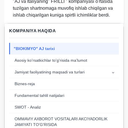
"AJ va Italiyaning" FRILLI " kompaniyasi o'rtasida
tuzilgan shartnomaga muvofiq ishlab chiqilgan va
ishlab chiqarilgan kuniga spirtli ichimliklar berdi.
KOMPANIYA HAQIDA
"BIOKIMYO" AJ tarixi
Asosiy ko'rsatkichlar to'g'risida ma'lumot
Jamiyat faoliyatining maqsadi va turlari
Biznes-reja
Fundamental tahlil natijalari
SWOT - Analiz
OMMAVIY AXBOROT VOSITALARI AKCIYADORLIK
JAMIYATI TO'G'RISIDA