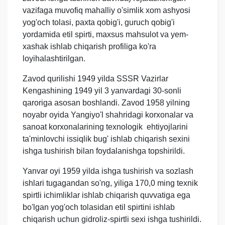
vazifaga muvofiq mahalliy o'simlik xom ashyosi
yog'och tolasi, paxta qobig'i, guruch qobig'i
yordamida etil spirti, maxsus mahsulot va yem-
xashak ishlab chiqarish profiliga ko'ra
loyihalashtirilgan.
Zavod qurilishi 1949 yilda SSSR Vazirlar
Kengashining 1949 yil 3 yanvardagi 30-sonli
qaroriga asosan boshlandi. Zavod 1958 yilning
noyabr oyida Yangiyo'l shahridagi korxonalar va
sanoat korxonalarining texnologik ehtiyojlarini
ta'minlovchi issiqlik bug' ishlab chiqarish sexini
ishga tushirish bilan foydalanishga topshirildi.
Yanvar oyi 1959 yilda ishga tushirish va sozlash
ishlari tugagandan so'ng, yiliga 170,0 ming texnik
spirtli ichimliklar ishlab chiqarish quvvatiga ega
bo'lgan yog'och tolasidan etil spirtini ishlab
chiqarish uchun gidroliz-spirtli sexi ishga tushirildi.