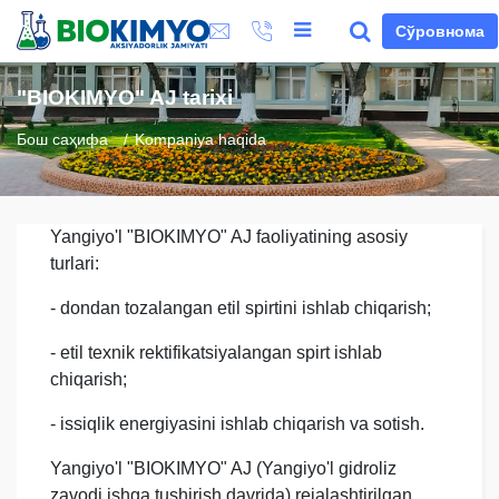
Сўровнома
"BIOKIMYO" AJ tarixi
Бош саҳифа
Kompaniya haqida
Yangiyo'l "BIOKIMYO" AJ faoliyatining asosiy
turlari:
- dondan tozalangan etil spirtini ishlab chiqarish;
- etil texnik rektifikatsiyalangan spirt ishlab
chiqarish;
- issiqlik energiyasini ishlab chiqarish va sotish.
Yangiyo'l "BIOKIMYO" AJ (Yangiyo'l gidroliz
zavodi ishga tushirish davrida) rejalashtirilgan