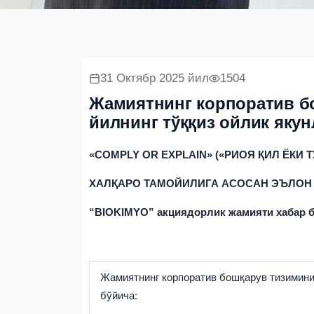
31 Октябр 2025 йил
1504
Жамиятнинг корпоратив б
йилнинг тўққиз ойлик яку
«COMPLY OR EXPLAIN» («
РИОЯ
Қ
ИЛ
ЁКИ
Т
ХАЛҚАРО ТАМОЙИЛИГА АСОСАН ЭЪЛОН
“BIOKIMYO” акциядорлик жамияти хабар б
Жамиятнинг корпоратив бошқарув тизимини
бўйича: