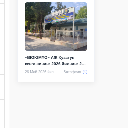
«BIOKIMYO» АЖ Кузатув
кенгашининг 2026 йилнинг 21
майдаги 11...
26 Май 2026 йил
Батафсил