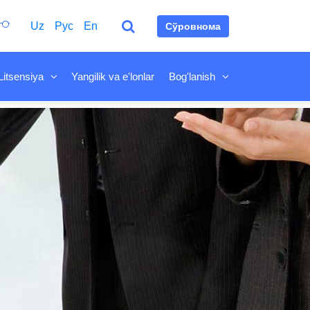
Uz
Рус
En
Сўровнома
Litsensiya
Yangilik va e'lonlar
Bog'lanish