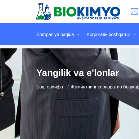
Kompaniya haqida
Korporativ boshqaruv
Yangilik va e'lonlar
Бош саҳифа
Жамиятнинг корпоратив бошқару