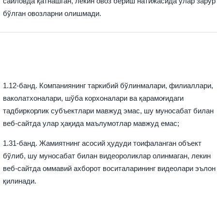
сайловда қатнашган, лекин овоз бериш натижасида улар зарур
бўлган овозларни олишмади.
1.12-банд. Компаниянинг таркибий бўлинмалари, филиаллари,
ваколатхоналари, шўба корхоналари ва қарамоғидаги
тадбиркорлик субъектлари мавжуд эмас, шу муносабат билан
веб-сайтда улар ҳақида маълумотлар мавжуд емас;
1.31-банд. Жамиятнинг асосий ҳудуди тоифаланган объект
бўлиб, шу муносабат билан видеороликлар олинмаган, лекин
веб-сайтда оммавий ахборот воситаларининг видеолари эълон
қилинади.