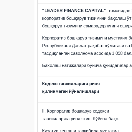
“LEADER FINANCE CAPITAL”
томонидан 
корпоратив бошқарув тизимини баҳолаш ўтк
бошқарув тизимини самарадорлигини ошири
Корпоратив бошқарув тизимини мустақил б
Республикаси Давлат рақобат қўмитаси ва
тасдиқланган саволнома асосида 1 098 бал
Бахолаш натижалари бўйича қуйидагилар 
Кодекс тавсияларига риоя
қилинмаган йўналишлари
II
.
К
орпоратив бош
қ
арув
кодекси
тавсияларига риоя этиш бўйича баҳо.
Кузатув кенгаши таркибида мустақил