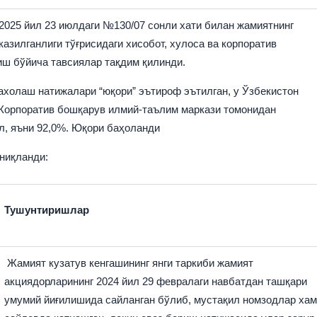
2025 йил 23 июлдаги №130/07 сонли хати билан жамиятнинг
азилганлиги тўғрисидаги хисобот, хулоса ва корпоратив
ш бўйича тавсиялар тақдим қилинди.
ахолаш натижалари “юқори” эътироф эътилган, у Ўзбекистон
 Корпоратив бошқарув илмий-таълим маркази томонидан
л, яъни 92,0%. Юқори баҳоланди
аниқланди:
Тушунтиришлар
Жамият кузатув кенгашининг янги таркиби жамият
акциядорларининг 2024 йил 29 февралаги навбатдан ташқари
умумий йиғилишида сайланган бўлиб, мустақил номзодлар хам