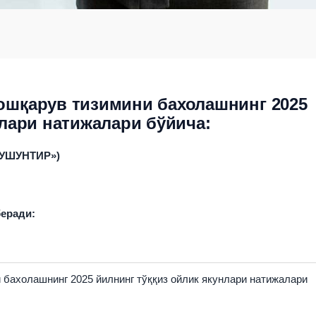
ошқарув тизимини бахолашнинг 2025
нлари натижалари бўйича:
УШУНТИР
»)
еради:
 бахолашнинг 2025 йилнинг тўққиз ойлик якунлари натижалари