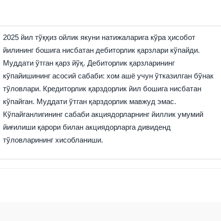
2025 йил тўққиз ойлик якуни натижаларига кўра ҳисобот
йилининг бошига нисбатан дебиторлик қарзлари кўпайди.
Муддати ўтган қарз йўқ. Дебиторлик қарзларининг
кўпайишининг асосий сабаби: хом ашё учун ўтказилган бўнак
тўловлари. Кредиторлик қарздорлик йил бошига нисбатан
кўпайган. Муддати ўтган қарздорлик мавжуд эмас.
Кўпайганлигининг сабаби акциядорларнинг йиллик умумий
йиғилиши қарори билан акциядорларга дивиденд
тўловларининг хисобланиши.