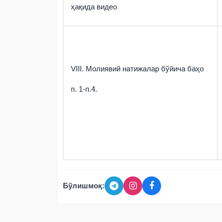
ҳақида видео
VIII.
Молиявий натижалар бўйича баҳо
п. 1-п.4.
Бўлишмоқ: