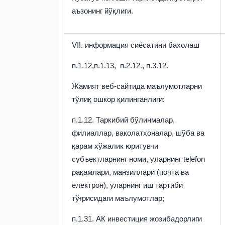
аъзонинг йўқлиги
.
VII. информация сиёсатини бахолаш
п.1.12,п.1.13, п.2.12., п.3.12.
Жамият веб-сайтида маълумотларни
тўлиқ ошкор қилинганлиги:
п.1.12.
Таркибий бўлинмалар,
филиаллар, ваколатхоналар, шўба ва
қарам хўжалик юритувчи
субъектларнинг номи, уларнинг telefon
рақамлари, манзиллари (почта ва
електрон), уларнинг иш тартиби
тўғрисидаги маълумотлар;
п.1.31. АК инвестиция жозибадорлиги