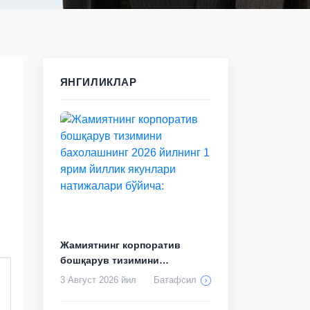
ЯНГИЛИКЛАР
Жамиятнинг корпоратив
бошқарув тизимини
бахолашнинг 2026 йил...
3 Август 2026 йил
Батафсил