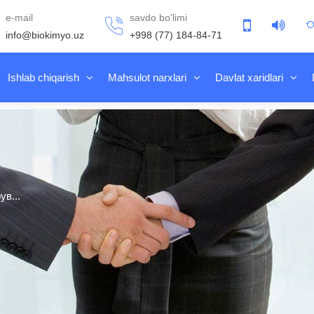
e-mail
savdo bo'limi
info@biokimyo.uz
+998 (77) 184-84-71
Ishlab chiqarish
Mahsulot narxlari
Davlat xaridlari
в...