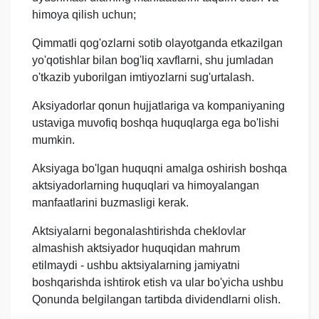
himoya qilish uchun;
Qimmatli qog'ozlarni sotib olayotganda etkazilgan
yo'qotishlar bilan bog'liq xavflarni, shu jumladan
o'tkazib yuborilgan imtiyozlarni sug'urtalash.
Aksiyadorlar qonun hujjatlariga va kompaniyaning
ustaviga muvofiq boshqa huquqlarga ega bo'lishi
mumkin.
Aksiyaga bo'lgan huquqni amalga oshirish boshqa
aktsiyadorlarning huquqlari va himoyalangan
manfaatlarini buzmasligi kerak.
Aktsiyalarni begonalashtirishda cheklovlar
almashish aktsiyador huquqidan mahrum
etilmaydi - ushbu aktsiyalarning jamiyatni
boshqarishda ishtirok etish va ular bo'yicha ushbu
Qonunda belgilangan tartibda dividendlarni olish.