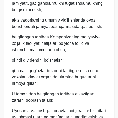
jamiyat tugatilganida mulkni tugatishda mulkning
bir qismini olish;
aktsiyadorlarning umumiy yig'ilishlarida ovoz
berish orqali jamiyat boshqarmasida qatnashish;
belgilangan tartibda Kompaniyaning moliyaviy-
xo'jalik faoliyati natijalari bo'yicha to'liq va
ishonchli ma'lumotlarni olish;
olindi dividendni bo'shatish;
qimmatli qog'ozlar bozorini tartibga solish uchun
vakolatli davlat organida ularning huquqlarini
himoya qilish;
U tomonidan belgilangan tartibda etkazilgan
zararni qoplash talabi;
Uyushma va boshqa nodavlat notijorat tashkilotlari
uyushmasi ularning manfaatlarini taqdim etish va