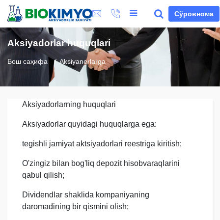
Сўровнома
Aksiyadorlar huquqlari
Бош саҳифа
Aksiyanerlarga
Aksiyadorlarning huquqlari
Aksiyadorlar quyidagi huquqlarga ega:
tegishli jamiyat aktsiyadorlari reestriga kiritish;
O'zingiz bilan bog'liq depozit hisobvaraqlarini
qabul qilish;
Dividendlar shaklida kompaniyaning
daromadining bir qismini olish;