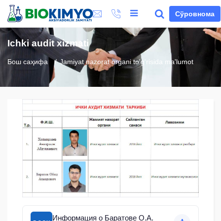
Сўровнома
Ichki audit xizmati
Бош саҳифа
Jamiyat nazorat organi to'g'risida ma'lumot
Информация о Баратове О.А.