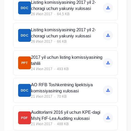
Listing komissiyasining 2017 yil 2-
choragi uchun yakuniy xulosasi
DOC
26 Июл 2017 · 64.5 KB
Listing komissiyasining 2017 yil 2-
choragi uchun yakuniy xulosasi
DOC
26 Июл 2017 · 66 KB
2017 yil uchun listing komissiyasining
tahlili
PPT
24 Июл 2017 · 493 KB
AO RFB Toshkentning lipektsiya
komissiyasining xulosasi
DOC
21 Июл 2017 · 70 KB
Auditorlarni 2016 yil uchun KPE-dagi
Mshj FtF-Lea Auditing xulosasi
PDF
21 Июл 2017 · 488 KB