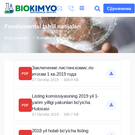
Сўровнома
Fundamental tahlil natijalari
Бош саҳифа
Kompaniya haqida
Заключение листинг.комис.по
итогам 1 кв.2019 года
PDF
07 Октябр 2019 · 408.9 KB
Listing komissiyasining 2019 yil 1-
yarim yilligi yakunlari bo'yicha
PDF
Hulosasi
07 Октябр 2019 · 395.7 KB
2018 yil holati bo'yicha listing