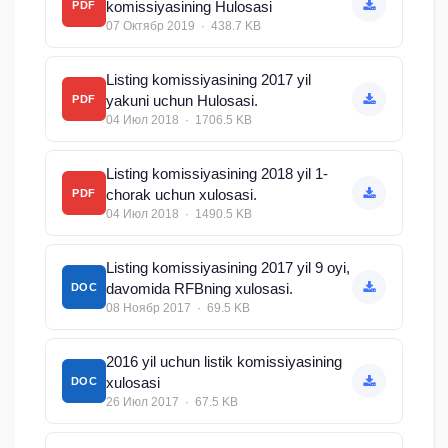
komissiyasining Hulosasi
PDF
07 Октябр 2019 · 438.7 KB
Listing komissiyasining 2017 yil
yakuni uchun Hulosasi.
PDF
04 Июл 2018 · 1706.5 KB
Listing komissiyasining 2018 yil 1-
chorak uchun xulosasi.
PDF
04 Июл 2018 · 1490.5 KB
Listing komissiyasining 2017 yil 9 oyi,
davomida RFBning xulosasi.
DOC
08 Ноябр 2017 · 69.5 KB
2016 yil uchun listik komissiyasining
xulosasi
DOC
26 Июл 2017 · 67.5 KB