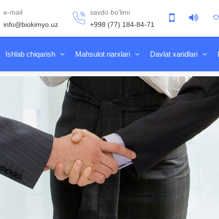
e-mail
savdo bo'limi
info@biokimyo.uz
+998 (77) 184-84-71
Ishlab chiqarish
Mahsulot narxlari
Davlat xaridlari