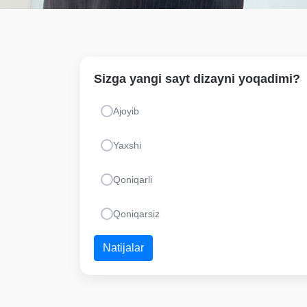
Sizga yangi sayt dizayni yoqadimi?
Ajoyib
Yaxshi
Qoniqarli
Qoniqarsiz
Natijalar