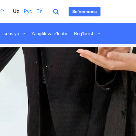
Uz
Рус
En
So'rovnoma
Litsensiya
Yangilik va e'lonlar
Bog'lanish