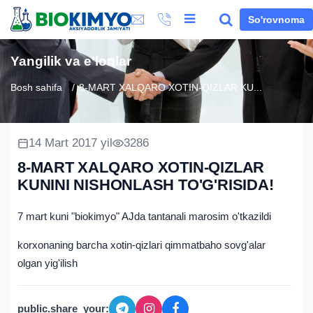
So'rovnoma
Yangilik va e'lonlar
Bosh sahifa
8-MART XALQARO XOTIN-QIZLAR KU...
14 Mart 2017 yil
3286
8-MART XALQARO XOTIN-QIZLAR
KUNINI NISHONLASH TO'G'RISIDA!
7 mart kuni "biokimyo" AJda tantanali marosim o'tkazildi
korxonaning barcha xotin-qizlari qimmatbaho sovg'alar
olgan yig'ilish
public.share_your: