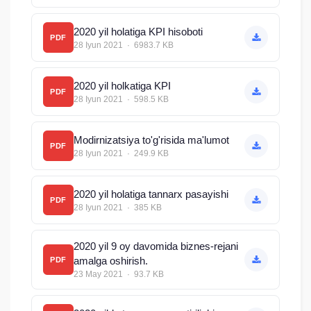
2020 yil holatiga KPI hisoboti
PDF
28 Iyun 2021 · 6983.7 KB
2020 yil holkatiga KPI
PDF
28 Iyun 2021 · 598.5 KB
Modirnizatsiya to'g'risida ma'lumot
PDF
28 Iyun 2021 · 249.9 KB
2020 yil holatiga tannarx pasayishi
PDF
28 Iyun 2021 · 385 KB
2020 yil 9 oy davomida biznes-rejani
amalga oshirish.
PDF
23 May 2021 · 93.7 KB