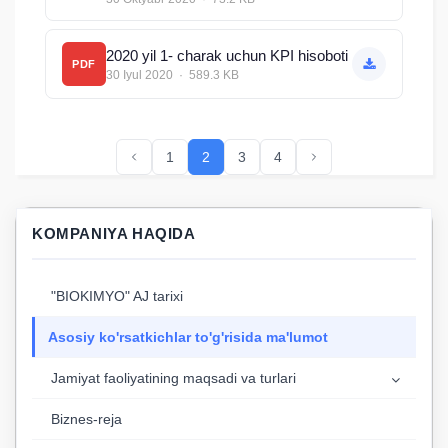
2020 yil 1- charak uchun KPI hisoboti
PDF
30 Iyul 2020 · 589.3 KB
1
2
3
4
KOMPANIYA HAQIDA
"BIOKIMYO" AJ tarixi
Asosiy ko'rsatkichlar to'g'risida ma'lumot
Jamiyat faoliyatining maqsadi va turlari
Biznes-reja