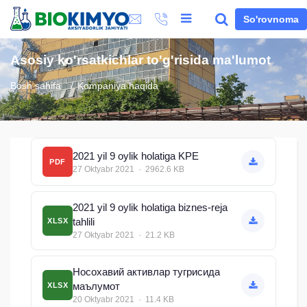
So'rovnoma
Asosiy ko'rsatkichlar to'g'risida ma'lumot
Bosh sahifa
Kompaniya haqida
2021 yil 9 oylik holatiga KPE
PDF
27 Oktyabr 2021 · 2962.6 KB
2021 yil 9 oylik holatiga biznes-reja
tahlili
XLSX
27 Oktyabr 2021 · 21.2 KB
Носохавий активлар тугрисида
маълумот
XLSX
20 Oktyabr 2021 · 11.4 KB