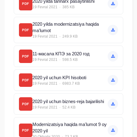
2020 yilda tannarx pasaytirilishi
PDF
19 Fevral 2021 · 385 KB
2020 yilda modernizatsiya haqida
ma'lumot
PDF
19 Fevral 2021 · 249.9 KB
11-масала КПЭ за 2020 год
PDF
19 Fevral 2021 · 598.5 KB
2020 yil uchun KPI hisoboti
PDF
19 Fevral 2021 · 6983.7 KB
2020 yil uchun biznes-reja bajarilishi
PDF
19 Fevral 2021 · 52.4 KB
Modernizatsiya haqida ma'lumot 9 oy
2020 yil
PDF
30 Oktyabr 2020 · 73.2 KB