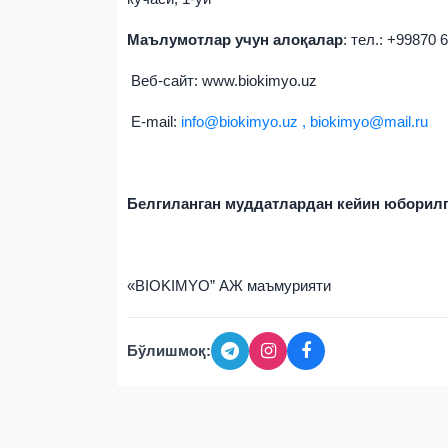
Маълумотлар учун алоқалар
: тел.: +99870 
Веб-сайт: www.biokimyo.uz
E-mail:
info@biokimyo.uz , biokimyo@mail.ru
Белгиланган муддатлардан кейин юборилг
«BIOKIMYO” АЖ маъмурияти
Бўлишмоқ: