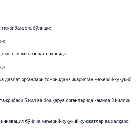
ажрибага эга бўлиши:
и;
ент, ички назорат сохасида;
да;
давлат органлари томонидан чиқарилган меъёрий-хуқуқий
рибаси 5 йил ва бошқарув органларида камида 3 йиллик
а инновация бўйича меъёрий-хуқуқий хужжатлар ва халқаро