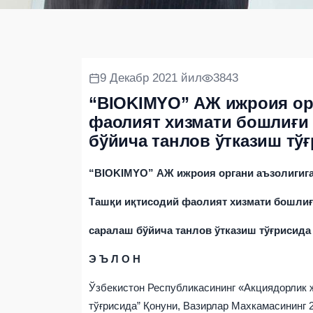
9 Декабр 2021 йил
3843
“BIOKIMYO” АЖ ижроия ор
фаолият хизмати бошлиғи
бўйича танлов ўтказиш тў
“BIOKIMYO” АЖ ижроия органи аъзолигиг
Ташқи иқтисодий фаолият хизмати бошли
саралаш бўйича танлов ўтказиш тўғрисида
Э Ъ Л О Н
Ўзбекистон Республикасининг «Акциядорлик 
тўғрисида” Қонуни, Вазирлар Махкамасининг 