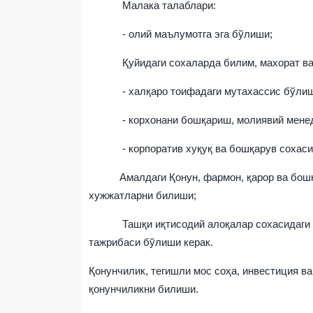
Малака талаблари:
- олий маълумотга эга бўлиши;
Қуйидаги сохаларда билим, махорат ва т
- халқаро тоифадаги мутахассис бўлиш
- корхонани бошқариш, молиявий менеджм
- корпоратив хуқуқ ва бошқарув сохаси
Амалдаги Қонун, фармон, қарор ва бошқа 
хужжатларни билиши;
Ташқи иқтисодий алоқалар сохасидаги таж
тажрибаси бўлиши керак.
Қонунчилик, тегишли мос соҳа, инвестиция в
қонунчиликни билиши.