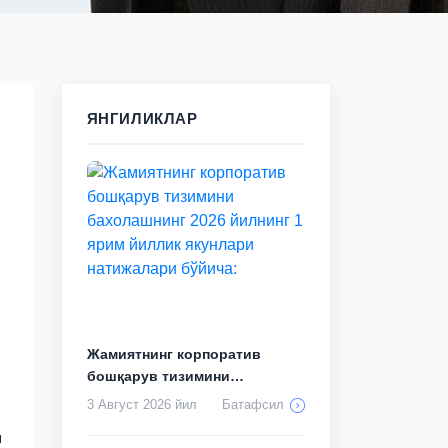
ЯНГИЛИКЛАР
Жамиятнинг корпоратив
бошқарув тизимини
бахолашнинг 2026 йил...
3 Август 2026 йил
Батафсил
ш