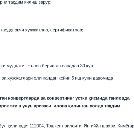
рни тақдим қилиш зарур
:
 тасдқловчи хужжатлар, сертификатлар;
ги муддати - эълон берилган санадан 3
0 кун
.
 ва хужжатлари олингандан кейин 5 иш куни давомида
ан конвертларда ва конвертнинг устки қисмида танловда
рок этиш учун аризаси илова қилинган холда тақдим
ул қилинади:
112004, Тошкент вилояти, Янгийўл шаҳри, Кимёга