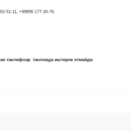
602-51-11, +99895 177-30-75.
ан таклифлар танловда иштирок этмайди.