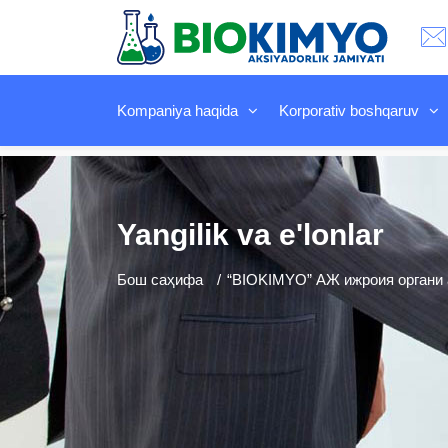
Kompaniya haqida
Korporativ boshqaruv
Yangilik va e'lonlar
Бош саҳифа
“BIOKIMYO” АЖ ижроия органи а