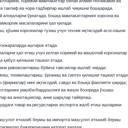
аклларини, хорижий мамлакатлар билан илмий-техникавий ва
а таклиф ва чора-тадбирлар ишлаб чиқишни бошқаради.
й алоқаларни ўрнатади, бошқа мамлакатларнинг корхона ва
амкорлик масалаларини ҳал қилади.
ш, қўшма корхоналар тузиш учун техник-иқтисодий асослашни
узокараларда иштирок етади.
лаларни ҳал етиш учун келган хорижий ва маҳаллий корхоналар
а қабул қилишни ташкил етади.
рини ривожлантириш бўйича тавсиялар ишлаб чиқади.
ғиш, тизимлаштириш, ўрганиш ва синтез қилишни ташкил етади
 (фирмалар) нинг иқтисодий, савдо ва бошқа фаолияти ҳақида;
отларнинг рақобатбардошлиги ва жаҳон бозорида ўхшаш
лар ва аннотациялар, аник шарҳлар тайёрлаш.
урдаги товар ва ресурсларни экспортга жалб етиш ишларини
аҳсулот етказиб бериш ва импортга маҳсулот етказиб бериш
тномалар бажарилишини назорат қилади.