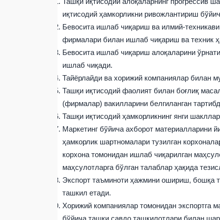
Ташқи иқтисодий алоқаларнинг прогрессив ш
иқтисодий ҳамкорликни ривожлантириш бўйич
Бевосита ишлаб чиқариш ва илмий-техникави
фирмалари билан ишлаб чиқариш ва техник ҳ
Бевосита ишлаб чиқариш алоқаларини ўрнати
ишлаб чиқади.
Тайёрлайди ва хорижий компаниялар билан м
Ташқи иқтисодий фаолият билан боғлиқ маса
(фирмалар) вакилларини белгиланган тартибд
Ташқи иқтисодий ҳамкорликнинг янги шаклла
Маркетинг бўйича ахборот материалларини йи
ҳамкорлик шартномалари тузилган корхоналар
корхона томонидан ишлаб чиқарилган маҳсул
маҳсулотларга бўлган талаблар ҳақида тезис
Экспорт таъминоти ҳажмини ошириш, бошқа т
ташкил етади.
Хорижий компаниялар томонидан экспортга м
бўйича ташқи савдо ташкилотлари билан шар