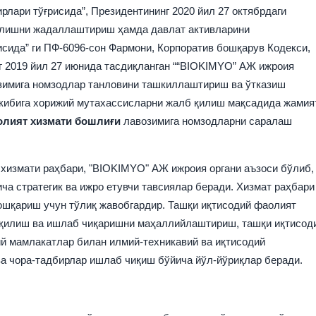
лари тўғрисида”, Президентининг 2020 йил 27 октябрдаги
қилишни жадаллаштириш ҳамда давлат активларини
сида” ги ПФ-6096-сон Фармони, Корпоратив бошқарув Кодекси,
г 2019 йил 27 июнида тасдиқланган ““BIOKIMYO” АЖ ижроия
озимига номзодлар танловини ташкиллаштириш ва ўтказиш
ркибига хорижий мутахассисларни жалб қилиш мақсадида
жамия
олият хизмати бошлиғи
лавозимига номзодларни саралаш
хизмати раҳбари, "BIOKIMYO" АЖ ижроия органи аъзоси бўлиб,
ча стратегик ва ижро етувчи тавсиялар беради. Хизмат раҳбари
ошқариш учун тўлиқ жавобгардир. Ташқи иқтисодий фаолият
 қилиш ва ишлаб чиқаришни маҳаллийлаштириш, ташқи иқтисод
ий мамлакатлар билан илмий-техникавий ва иқтисодий
а чора-тадбирлар ишлаб чиқиш бўйича йўл-йўриқлар беради.