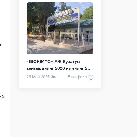
т
«BIOKIMYO» АЖ Кузатув
кенгашининг 2026 йилнинг 21
майдаги 11...
26 Май 2026 йил
Батафсил
ий