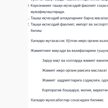
Корхонанинг ташқи иқтисодий фаолият соҳас
мувофиқлаштиради.
Ташқи иқтисодий алоқаларнинг барча масалал
Ташқи иқтисодий фаолият, импорт ва экспорт
билиш
Халқаро мутахассис бўлган ижро органи аъзос
Жамиятнинг мақсади ва вазифаларини тушуни
Зарур вақт ва холларда жамият вакили 
Жамият ижро органи раисига маслахат в
Жамият қадриятларига содиқлиги, одоблиг
Корпоратив бошқарув, молия, маркетинг, и
Халқаро муносабатлар сохасидаги билими;