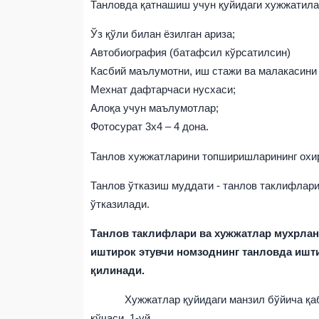
Танловда қатнашиш учун қуйидаги хужжатила
Ўз қўли билан ёзилган ариза;
Автобиография (батафсил кўрсатилсин)
Касбий маълумотни, иш стажи ва малакасини
Мехнат дафтарчаси нусхаси;
Алоқа учун маълумотлар;
Фотосурат 3х4 – 4 дона.
Танлов хужжатларини топширишларининг охир
Танлов ўтказиш муддати -
танлов таклифлари
ўтказилади.
Танлов таклифлари ва хужжатлар мухрланг
иштирок этувчи номзоднинг танловда ишти
қилинади.
Хужжатлар қуйидаги манзил бўйича қаб
кўчаси, 1-уй