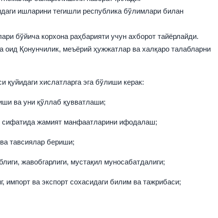
идаги ишларини тегишли республика бўлимлари билан
ари бўйича корхона раҳбарияти учун ахборот тайёрлайди.
га оид Қонунчилик, меъёрий ҳужжатлар ва халқаро талабларни
и қуйидаги хислатларга эга бўлиши керак:
ши ва уни қўллаб қувватлаши;
сифатида жамият манфаатларини ифодалаш;
а тавсиялар бериши;
и, жавобгарлиги, мустақил муносабатдалиги;
мпорт ва экспорт сохасидаги билим ва тажрибаси;