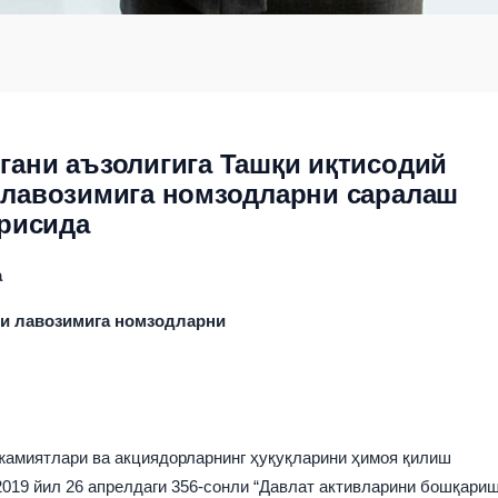
гани аъзолигига Ташқи иқтисодий
 лавозимига номзодларни саралаш
ғрисида
а
ғи лавозимига номзодларни
жамиятлари ва акциядорларнинг ҳуқуқларини ҳимоя қилиш
2019 йил 26 апрелдаги 356-сонли “Давлат активларини бошқари