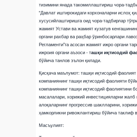
тизимини янада такомиллаштириш чора-тадбир
“Давлат иштирокидаги корхоналарни ислоҳ 
хусусийлаштиришга оид чора-тадбирлар тўғри
жамият Устави ва жамият кузатув кенгашинин
органи рахбар ва раҳбар ўринбосарлари лав
Регламенти”га асосан жамият
ижро органи та
ижроия органи аъзоси - т
ашқи иқтисодий фа
бўйича танлов эълон қилади.
Қисқача маълумот:
ташқи иқтисодий фаолият 
компаниянинг ташқи иқтисодий фаолияти бўйи
компаниянинг ташқи иқтисодий фаолиятини б
масалалари, хорижий инвестицияларни жалб
алоқаларнинг прогрессив шаклларини, хориж
ҳамкорликни ривожлантириш бўйича таклиф в
Масъулият: