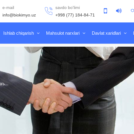
e-mail
savdo bo'limi
info@biokimyo.uz
+998 (77) 184-84-71
Ishlab chiqarish
Mahsulot narxlari
Davlat xaridlari
ъ...