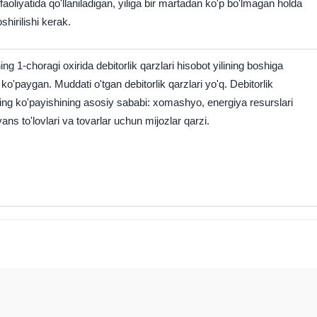
aoliyatida qo'llaniladigan, yiliga bir martadan ko'p bo'lmagan holda
hirilishi kerak.
ing 1-choragi oxirida debitorlik qarzlari hisobot yilining boshiga
 ko'paygan.
Muddati o'tgan debitorlik qarzlari yo'q.
Debitorlik
ning ko'payishining asosiy sababi: xomashyo, energiya resurslari
ns to'lovlari va tovarlar uchun mijozlar qarzi.