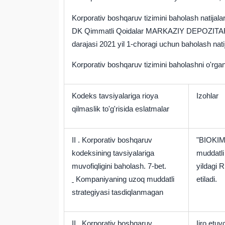
Korporativ boshqaruv tizimini baholash natijalar
DK Qimmatli Qoidalar MARKAZIY DEPOZITA
darajasi 2021 yil 1-choragi uchun baholash nati
Korporativ boshqaruv tizimini baholashni o'rgan
Kodeks tavsiyalariga rioya
Izohlar
qilmaslik to'g'risida eslatmalar
II
.
Korporativ boshqaruv
"BIOKIMY
kodeksining tavsiyalariga
muddatli 
muvofiqligini baholash.
7-bet.
yildagi R
Kompaniyaning uzoq muddatli
etiladi.
strategiyasi tasdiqlanmagan
II
.
Korporativ boshqaruv
Ijro etuv