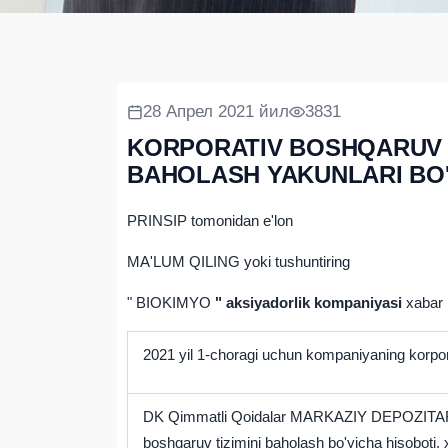
28 Апрел 2021 йил
3831
KORPORATIV BOSHQARUV TI
BAHOLASH YAKUNLARI BO'
PRINSIP tomonidan e'lon
MA'LUM QILING yoki tushuntiring
"
BIOKIMYO
"
aksiyadorlik kompaniyasi
xabar 
2021 yil 1-choragi uchun kompaniyaning korporat
DK Qimmatli Qoidalar MARKAZIY DEPOZITA
boshqaruv tizimini baholash bo'yicha hisoboti, 