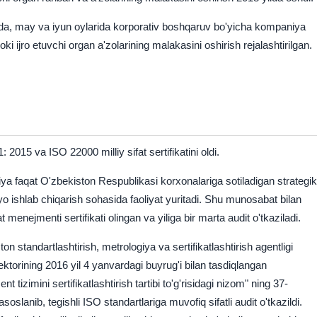
da, may va iyun oylarida korporativ boshqaruv bo'yicha kompaniya
oki ijro etuvchi organ a'zolarining malakasini oshirish rejalashtirilgan.
 2015 va ISO 22000 milliy sifat sertifikatini oldi.
a faqat O'zbekiston Respublikasi korxonalariga sotiladigan strategik
 ishlab chiqarish sohasida faoliyat yuritadi.
Shu munosabat bilan
fat menejmenti sertifikati olingan va yiliga bir marta audit o'tkaziladi.
on standartlashtirish, metrologiya va sertifikatlashtirish agentligi
ektorining 2016 yil 4 yanvardagi buyrug'i bilan tasdiqlangan
t tizimini sertifikatlashtirish tartibi to'g'risidagi nizom" ning 37-
soslanib, tegishli ISO standartlariga muvofiq sifatli audit o'tkazildi.