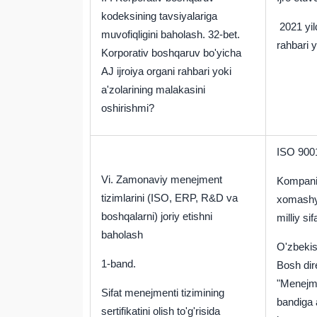
kodeksining tavsiyalariga
2021 yil
muvofiqligini baholash.
32-bet.
rahbari y
Korporativ boshqaruv bo'yicha
AJ ijroiya organi rahbari yoki
a'zolarining malakasini
oshirishmi?
ISO 9001:
Vi.
Zamonaviy menejment
Kompaniy
tizimlarini (ISO, ERP, R&D va
xomashyo
boshqalarni) joriy etishni
milliy si
baholash
O'zbekist
1-band.
Bosh dir
"Menejmen
Sifat menejmenti tizimining
bandiga a
sertifikatini olish to'g'risida