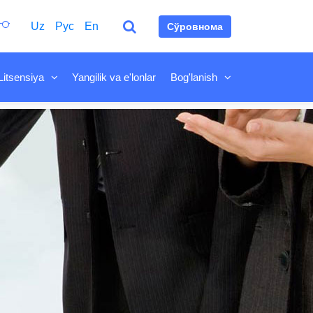
Uz
Рус
En
Сўровнома
Litsensiya
Yangilik va e'lonlar
Bog'lanish