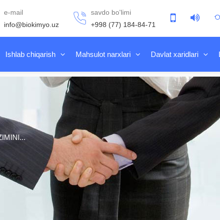
e-mail
savdo bo'limi
info@biokimyo.uz
+998 (77) 184-84-71
Ishlab chiqarish
Mahsulot narxlari
Davlat xaridlari
MINI...