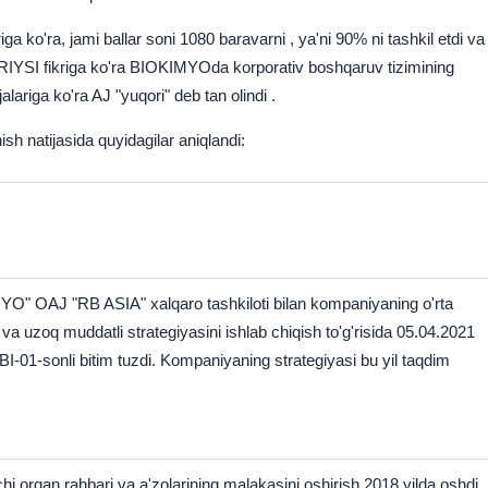
iga ko'ra, jami ballar soni 1080
baravarni
, ya'ni 90% ni tashkil etdi va
RIYSI
fikriga ko'ra
BIOKIMYOda
korporativ boshqaruv tizimining
jalariga ko'ra AJ
"yuqori"
deb tan olindi
.
ish natijasida quyidagilar aniqlandi:
O" OAJ "RB ASIA" xalqaro tashkiloti bilan kompaniyaning o'rta
va uzoq muddatli strategiyasini ishlab chiqish to'g'risida 05.04.2021
BI-01-sonli bitim tuzdi.
Kompaniyaning strategiyasi bu yil taqdim
chi organ rahbari va a'zolarining malakasini oshirish 2018 yilda oshdi.