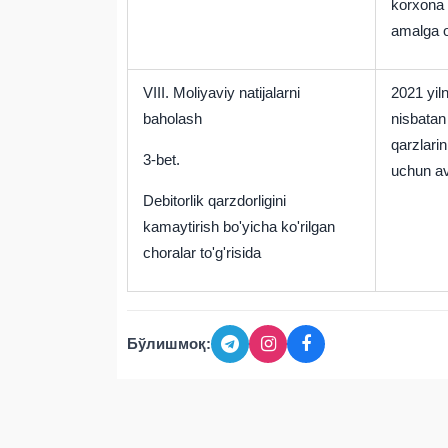
korxona f
amalga os
VIII.
Moliyaviy natijalarni
2021 yiln
baholash
nisbatan
qarzlari
3-bet.
uchun ava
Debitorlik qarzdorligini
kamaytirish bo'yicha ko'rilgan
choralar to'g'risida
Бўлишмоқ: