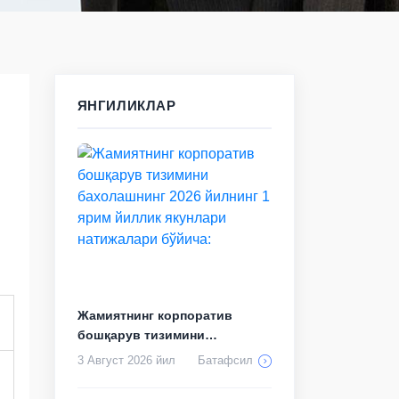
ЯНГИЛИКЛАР
Жамиятнинг корпоратив
бошқарув тизимини
бахолашнинг 2026 йил...
3 Август 2026 йил
Батафсил