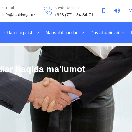
e-mail
savdo bo'limi
info@biokimyo.uz
+998 (77) 184-84-71
Ishlab chiqarish
Mahsulot narxlari
Davlat xaridlari
dlar haqida ma'lumot