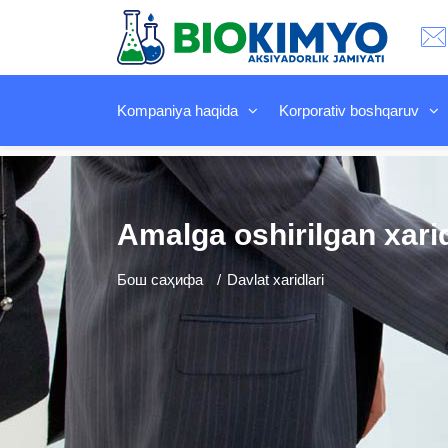
Kompaniya haqida
Korporativ boshqaruv
Аmalga oshirilgan xari
Бош саҳифа
Davlat xaridlari