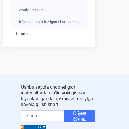
exarid.uzex.uz
to'g'ridan-to'g'ri tuzilgan shartnomalar
Import
Ushbu saytda chop etilgan
materiallardan to'liq yoki qisman
foydalanilganda, rasmiy veb-saytga
havola qilish shart
Обуна
бўлиш