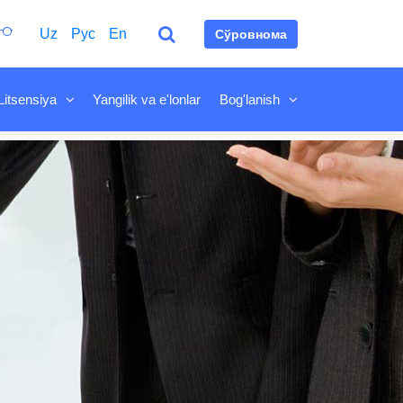
Uz
Рус
En
Сўровнома
Litsensiya
Yangilik va e'lonlar
Bog'lanish