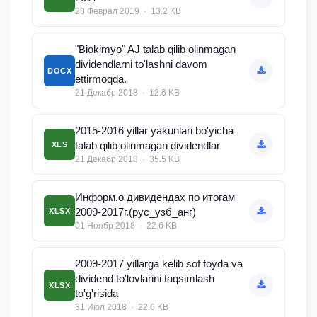
28 Феврал 2019 · 13.2 KB
"Biokimyo" AJ talab qilib olinmagan
dividendlarni to'lashni davom
DOCX
ettirmoqda.
21 Декабр 2018 · 12.6 KB
2015-2016 yillar yakunlari bo'yicha
talab qilib olinmagan dividendlar
XLS
21 Декабр 2018 · 35.5 KB
Информ.о дивидендах по итогам
2009-2017г.(рус_узб_анг)
XLSX
01 Ноябр 2018 · 22.6 KB
2009-2017 yillarga kelib sof foyda va
dividend to'lovlarini taqsimlash
XLSX
to'g'risida
31 Июл 2018 · 22.6 KB