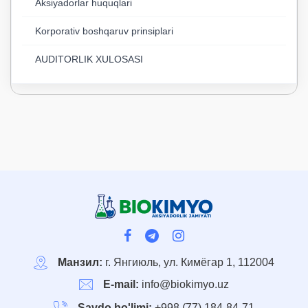
Aksiyadorlar huquqlari
Korporativ boshqaruv prinsiplari
AUDITORLIK XULOSASI
Манзил:
г. Янгиюль, ул. Кимёгар 1, 112004
E-mail:
info@biokimyo.uz
Savdo bo'limi:
+998 (77) 184-84-71