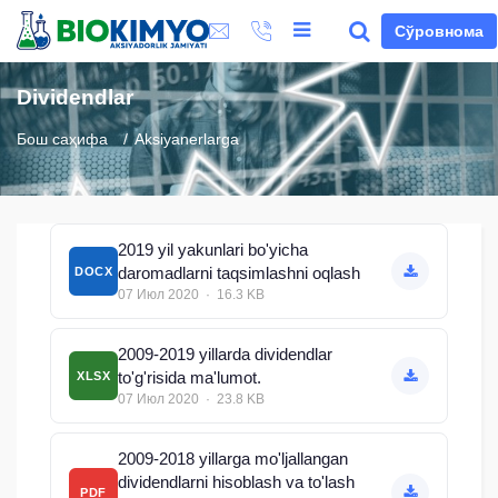
Сўровнома
Dividendlar
Бош саҳифа
Aksiyanerlarga
2019 yil yakunlari bo'yicha
daromadlarni taqsimlashni oqlash
DOCX
07 Июл 2020 · 16.3 KB
2009-2019 yillarda dividendlar
to'g'risida ma'lumot.
XLSX
07 Июл 2020 · 23.8 KB
2009-2018 yillarga mo'ljallangan
dividendlarni hisoblash va to'lash
PDF