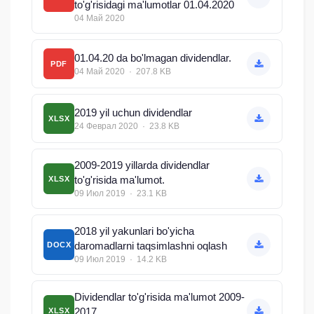
to'g'risidagi ma'lumotlar 01.04.2020
04 Май 2020
01.04.20 da bo'lmagan dividendlar.
PDF
04 Май 2020 · 207.8 KB
2019 yil uchun dividendlar
XLSX
24 Феврал 2020 · 23.8 KB
2009-2019 yillarda dividendlar
to'g'risida ma'lumot.
XLSX
09 Июл 2019 · 23.1 KB
2018 yil yakunlari bo'yicha
daromadlarni taqsimlashni oqlash
DOCX
09 Июл 2019 · 14.2 KB
Dividendlar to'g'risida ma'lumot 2009-
2017
XLSX