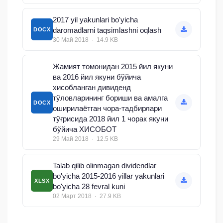
2017 yil yakunlari bo'yicha
daromadlarni taqsimlashni oqlash
DOCX
30 Май 2018 · 14.9 KB
Жамият томонидан 2015 йил якуни
ва 2016 йил якуни бўйича
хисобланган дивиденд
тўловларининг бориши ва амалга
DOCX
оширилаётган чора-тадбирлари
тўғрисида 2018 йил 1 чорак якуни
бўйича ХИСОБОТ
29 Май 2018 · 12.5 KB
Talab qilib olinmagan dividendlar
bo'yicha 2015-2016 yillar yakunlari
XLSX
bo'yicha 28 fevral kuni
02 Март 2018 · 27.9 KB