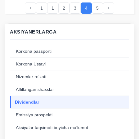
1
1
2
3
4
5
AKSIYANERLARGA
Korxona passporti
Korxona Ustavi
Nizomlar ro'xati
Affillangan shaxslar
Dividendlar
Emissiya prospekti
Aksiyalar taqsimoti boyicha ma'lumot