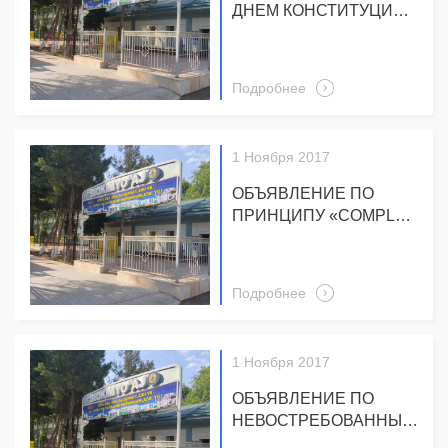
ДНЕМ КОНСТИТУЦИИ
И ВРУЧЕНИЕ
ПОДАРКОВ
ОТЛИЧИВШИМСЯ
Подробнее
ХЛОПКОРОБАМ
1 Ноября 2017
ОБЪЯВЛЕНИЕ ПО
ПРИНЦИПУ «COMPLY
OR EXPLAIN»
(«СОБЛЮДАЙ ИЛИ
ОБЪЯСНЯЙ») ПО
Подробнее
ИТОГАМ 9 МЕСЯЦЕВ
2017 ГОДА
1 Ноября 2017
ОБЪЯВЛЕНИЕ ПО
НЕВОСТРЕБОВАННЫМ
ДИВИДЕНДАМ