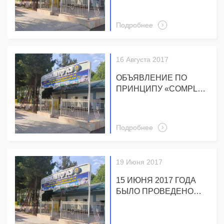
Подробнее
16 Августа 2017
ОБЪЯВЛЕНИЕ ПО
ПРИНЦИПУ «COMPLY
OR EXPLAIN»
(«СОБЛЮДАЙ ИЛИ
ОБЪЯСНЯЙ»)
Подробнее
АКЦИОНЕРНОЕ
ОБЩЕСТВО “BIOKIMYO”
СООБЩАЕТ:
19 Июня 2017
15 ИЮНЯ 2017 ГОДА
БЫЛО ПРОВЕДЕНО
СОБРАНИЕ
АКЦИОНЕРОВ