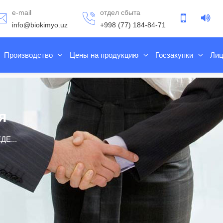
e-mail
отдел сбыта
info@biokimyo.uz
+998 (77) 184-84-71
Производство
Цены на продукцию
Госзакупки
Лиц
я
Е...