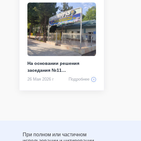
На основании решения
заседания №11
наблюдательного совета об...
26 Мая 2026 г
Подробнее
При полном или частичном
использовании и цитировании