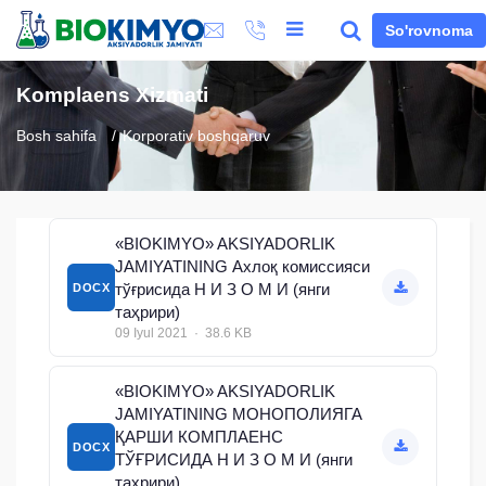
So'rovnoma
Komplaens Xizmati
Bosh sahifa
Korporativ boshqaruv
«BIOKIMYO» AKSIYADORLIK
JAMIYATINING Ахлоқ комиссияси
тўғрисида Н И З О М И (янги
DOCX
таҳрири)
09 Iyul 2021 · 38.6 KB
«BIOKIMYO» AKSIYADORLIK
JAMIYATINING МОНОПОЛИЯГА
ҚАРШИ КОМПЛАЕНС
DOCX
ТЎҒРИСИДА Н И З О М И (янги
таҳрири)