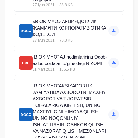
27 Iyun 2021 · 38.8 KB
«BIOKIMYO» АКЦИЯДОРЛИК
ЖАМИЯТИ КОРПОРАТИВ ЭТИКА
DOCX
КОДЕКСИ
27 Iyun 2021 · 70.3 KB
"BIOKIMYO" AJ hodimlarining Odob-
axloq qoidalari to'g'risidagi NIZOMI
PDF
11 Mart 2021 · 136.5 KB
"BIOKIMYO"AKSIYADORLIK
JAMIYATIDA AXBOROTNI MAXFIY
AXBOROT VA TIJORAT SIRI
TOIFALARIGA KIRITISH, UNING
MAXFIYLIGINI HIMOYA QILISH,
DOCX
UNING NOQONUNIY
ISHLATILISHINI OSHKOR QILISH
VA NAZORAT QILISH MEZONLARI
TO' G ' RISIDAGI NIZOM