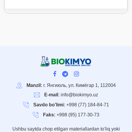
Manzil:
г. Янгиюль, ул. Кимёгар 1, 112004
E-mail:
info@biokimyo.uz
Savdo bo'limi:
+998 (77) 184-84-71
Faks:
+998 (95) 177-30-73
Ushbu saytda chop etilgan materiallardan to'liq yoki